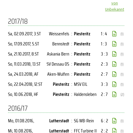
von
Unbekannt
2017/18
Sa, 02.09.2017
, 3.ST
Weissenfels
:
Piesteritz
1 : 4
(1)
So, 17.09.2017
, 5.ST
Bennstedt
:
Piesteritz
1 : 3
(1)
Sa, 21.10.2017
, 8.ST
Askania Bern
:
Piesteritz
3 : 3
(1)
So, 11.03.2018
, 13.ST
SV Dessau 05
:
Piesteritz
2 : 3
(1)
Sa, 24.03.2018
, AF
Aken-Wulfen
:
Piesteritz
2 : 7
(1)
So, 22.04.2018
, 12.ST
Piesteritz
:
MSV EIL
3 : 3
(1)
So, 10.06.2018
, HF
Piesteritz
:
Haldensleben
2 : 7
(2)
2016/17
Mo, 01.08.2016
,
Lutherstadt
:
SG WB-Rein
6 : 2
(1)
Mi, 10.08.2016
,
Lutherstadt
:
FFC Turbine II
2 : 2
(1)