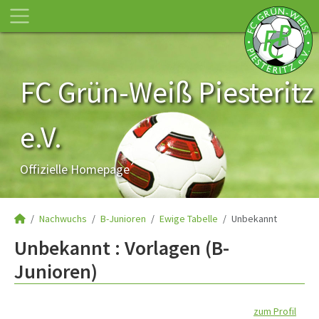
FC Grün-Weiß Piesteritz
e.V.
Offizielle Homepage
Nachwuchs
B-Junioren
Ewige Tabelle
Unbekannt
Unbekannt : Vorlagen (B-
Junioren)
zum Profil