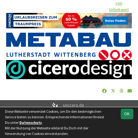
von
Unbekannt
soccero.de
Diese Webseite verwendet Cookies, um Dir den bestmöglichen
© 2006 - 2026
OK
Service bieten zu können. Entsprechende Informationen findest
Besucherstatistik
Geburtstage
Impressum
Datenschutz
Du unter
Datenschutz
.
Kontakt
Mit der Nutzung der Webseite erklärst Du Dich mit der
Verwendung von Cookies einverstanden.