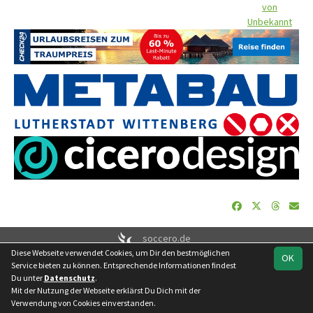
von
Unbekannt
soccero.de
Diese Webseite verwendet Cookies, um Dir den bestmöglichen
© 2006 - 2026
OK
Service bieten zu können. Entsprechende Informationen findest
Besucherstatistik
Geburtstage
Impressum
Datenschutz
Du unter
Datenschutz
.
Kontakt
Mit der Nutzung der Webseite erklärst Du Dich mit der
Verwendung von Cookies einverstanden.