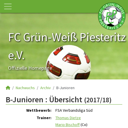
FC Grün-Weiß Piesteritz
e.V.
Offizielle Homepage
Nachwuchs
Archiv
B-Junioren
B-Junioren :
Übersicht
(2017/18)
Wettbewerb:
FSA Verbandsliga Süd
Trainer:
Thomas Dietze
Mario Bischoff
(Co)