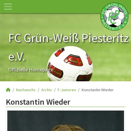
FC Grün-Weiß Piesteritz
e.V.
Offizielle Homepage
Nachwuchs
Archiv
F-Junioren
Konstantin Wieder
Konstantin Wieder