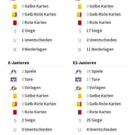
0
Gelbe Karten
0
Gelbe Karten
0
Gelb-Rote Karten
0
Gelb-Rote Karten
0
Rote Karten
0
Rote Karten
S
2 Siege
S
17 Siege
U
1 Unentschieden
U
2 Unentschieden
N
3 Niederlagen
N
11 Niederlagen
E-Junioren
E2-Junioren
2
Spiele
38
Spiele
0
Tore
17
Tore
0
Vorlagen
9
Vorlagen
0
Gelbe Karten
0
Gelbe Karten
0
Gelb-Rote Karten
0
Gelb-Rote Karten
0
Rote Karten
0
Rote Karten
S
2 Siege
S
25 Siege
U
0 Unentschieden
U
4 Unentschieden