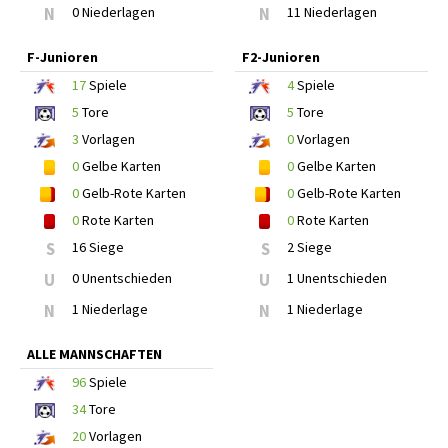
N
0 Niederlagen
N
11 Niederlagen
F-Junioren
F2-Junioren
17
Spiele
4
Spiele
5
Tore
5
Tore
3
Vorlagen
0
Vorlagen
0
Gelbe Karten
0
Gelbe Karten
0
Gelb-Rote Karten
0
Gelb-Rote Karten
0
Rote Karten
0
Rote Karten
S
16 Siege
S
2 Siege
U
0 Unentschieden
U
1 Unentschieden
N
1 Niederlage
N
1 Niederlage
ALLE MANNSCHAFTEN
96
Spiele
34
Tore
20
Vorlagen