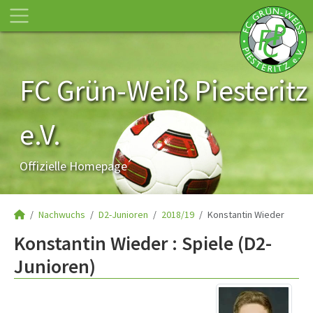
FC Grün-Weiß Piesteritz
e.V.
Offizielle Homepage
Nachwuchs
D2-Junioren
2018/19
Konstantin Wieder
Konstantin Wieder : Spiele (D2-
Junioren)