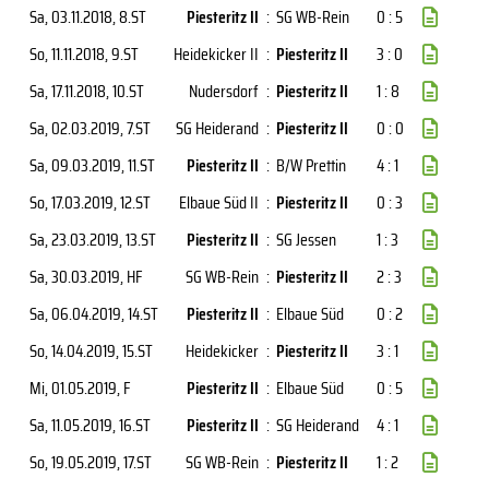
Sa, 03.11.2018
, 8.ST
Piesteritz II
:
SG WB-Rein
0 : 5
So, 11.11.2018
, 9.ST
Heidekicker II
:
Piesteritz II
3 : 0
Sa, 17.11.2018
, 10.ST
Nudersdorf
:
Piesteritz II
1 : 8
Sa, 02.03.2019
, 7.ST
SG Heiderand
:
Piesteritz II
0 : 0
Sa, 09.03.2019
, 11.ST
Piesteritz II
:
B/W Prettin
4 : 1
So, 17.03.2019
, 12.ST
Elbaue Süd II
:
Piesteritz II
0 : 3
Sa, 23.03.2019
, 13.ST
Piesteritz II
:
SG Jessen
1 : 3
Sa, 30.03.2019
, HF
SG WB-Rein
:
Piesteritz II
2 : 3
Sa, 06.04.2019
, 14.ST
Piesteritz II
:
Elbaue Süd
0 : 2
So, 14.04.2019
, 15.ST
Heidekicker
:
Piesteritz II
3 : 1
Mi, 01.05.2019
, F
Piesteritz II
:
Elbaue Süd
0 : 5
Sa, 11.05.2019
, 16.ST
Piesteritz II
:
SG Heiderand
4 : 1
So, 19.05.2019
, 17.ST
SG WB-Rein
:
Piesteritz II
1 : 2