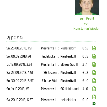
zum Profil
von
Konstantin Wieder
2018/19
Sa, 25.08.2018
, 1.ST
Piesteritz II
:
Nudersdorf
8 : 2
So, 09.09.2018
, AF
Heidekicker
:
Piesteritz II
0 : 5
Di, 18.09.2018
, 3.ST
Piesteritz II
:
Elbaue Süd II
2 : 1
Sa, 22.09.2018
, 4.ST
SG Jessen
:
Piesteritz II
6 : 2
So, 30.09.2018
, 5.ST
Elbaue Süd
:
Piesteritz II
6 : 0
So, 14.10.2018
, VF
Piesteritz II
:
SG Heiderand
4 : 0
Sa, 20.10.2018
, 6.ST
Piesteritz II
:
Heidekicker
0 : 0
(
)