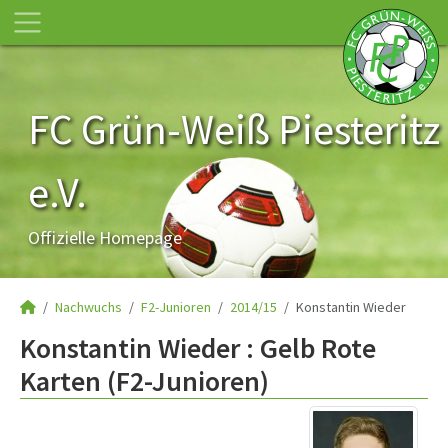
FC Grün-Weiß Piesteritz
e.V.
Offizielle Homepage
Nachwuchs
F2-Junioren
2014/15
Konstantin Wieder
Konstantin Wieder : Gelb Rote
Karten (F2-Junioren)