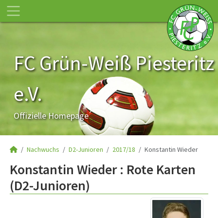
FC Grün-Weiß Piesteritz
e.V.
Offizielle Homepage
Nachwuchs
D2-Junioren
2017/18
Konstantin Wieder
Konstantin Wieder : Rote Karten
(D2-Junioren)