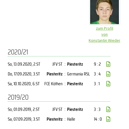
zum Profil
von
Konstantin Wieder
2020/21
So, 13.09.2020
, 2.ST
JFV ST
:
Piesteritz
9 : 2
Do, 17.09.2020
, 3.ST
Piesteritz
:
Germania RSL
3 : 4
Sa, 10.10.2020
, 6.ST
FCE Köthen
:
Piesteritz
3 : 1
2019/20
So, 01.09.2019
, 2.ST
JFV ST
:
Piesteritz
3 : 3
Sa, 07.09.2019
, 3.ST
Piesteritz
:
Halle
14 : 0