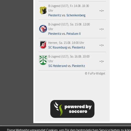
B-Jugend (U17), Fr. 14.08. 18:30
Uhr
-:-
Piesteritz
vs.
Schenkenberg
B-Jugend (U17), Sa. 15.08. 12:00
Uhr
-:-
Piesteritz
vs.
Potsdam II
Herren, Sa. 15.08. 14:00 Uhr
-:-
SC Naumburg
vs.
Piesteritz
B-Jugend (U17), So. 16.08. 10:00
Uhr
-:-
SG Heiderand
vs.
Piesteritz
© FuPa-Widget
soccero.de
Diese Webseite verwendet Cookies, um Dir den bestmöglichen Service bieten zu kö