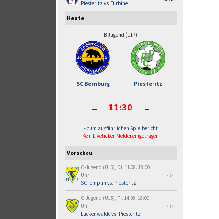
Piesteritz
vs.
Turbine
Heute
B-Jugend (U17)
SC Bernburg
Piesteritz
-
-
11:30
» zum ausführlichen Spielbericht
Kein Liveticker-Melder eingetragen
Vorschau
C-Jugend (U15), Di. 11.08. 18:00
Uhr
-:-
SC Templin
vs.
Piesteritz
C-Jugend (U15), Fr. 14.08. 18:00
Uhr
-:-
Luckenwalde
vs.
Piesteritz