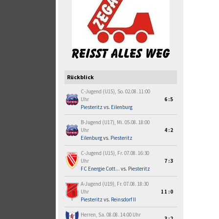
Rückblick
C-Jugend (U15), So. 02.08. 11:00
Uhr
6:5
Piesteritz
vs.
Eilenburg
B-Jugend (U17), Mi. 05.08. 18:00
Uhr
4:2
Eilenburg
vs.
Piesteritz
C-Jugend (U15), Fr. 07.08. 16:30
Uhr
7:3
FC Energie Cott...
vs.
Piesteritz
A-Jugend (U19), Fr. 07.08. 18:30
Uhr
11:0
Piesteritz
vs.
Reinsdorf II
Herren, Sa. 08.08. 14:00 Uhr
3:2