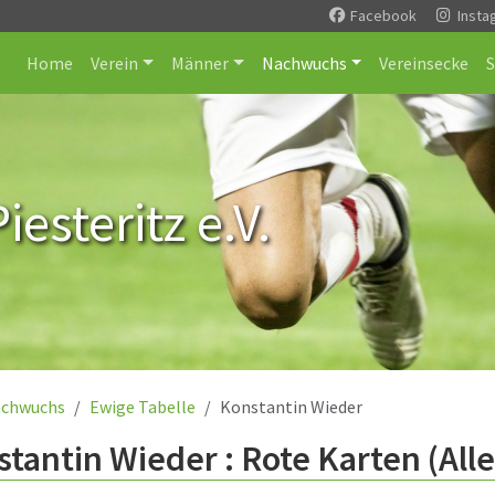
Facebook
Insta
Home
Verein
Männer
Nachwuchs
Vereinsecke
esteritz e.V.
chwuchs
Ewige Tabelle
Konstantin Wieder
tantin Wieder : Rote Karten (All