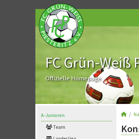
FC Grün-Weiß Pi
Offizielle Homepage
Na
A-Junioren
Kons
Team
Landesliga