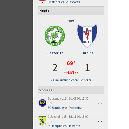
Piesteritz
vs.
Reinsdorf II
Heute
Herren
Piesteritz
Turbine
69'
2
1
++LIVE++
» zum ausführlichen Liveticker
Vorschau
B-Jugend (U17), So. 09.08. 11:30
Uhr
-:-
SC Bernburg
vs.
Piesteritz
C-Jugend (U15), Di. 11.08. 18:00
Uhr
-:-
SC Templin
vs.
Piesteritz