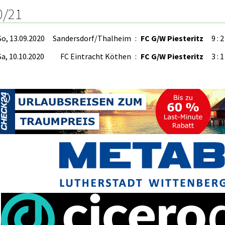
0/21
So, 13.09.2020
Sandersdorf/Thalheim
:
FC G/W Piesteritz
9 : 2
Sa, 10.10.2020
FC Eintracht Köthen
:
FC G/W Piesteritz
3 : 1