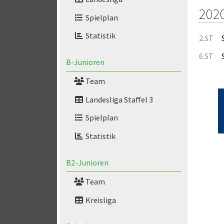
202
Spielplan
Statistik
2.ST
6.ST
B-Junioren
Team
Landesliga Staffel 3
Spielplan
Statistik
B2-Junioren
Team
Kreisliga