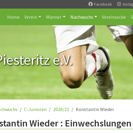
Facebook
Insta
Home
Verein
Männer
Nachwuchs
Vereinsecke
esteritz e.V.
chwuchs
C-Junioren
2020/21
Konstantin Wieder
tantin Wieder : Einwechslungen 