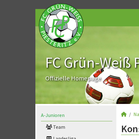
FC Grün-Weiß Pi
Offizielle Homepage
Na
A-Junioren
Kons
Team
Landesliga