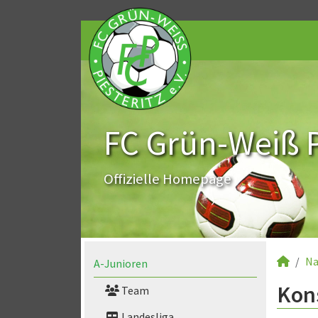
FC Grün-Weiß Pi
Offizielle Homepage
Na
A-Junioren
Kon
Team
Landesliga