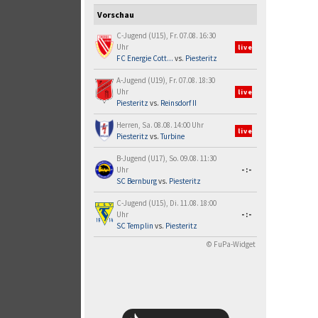
Vorschau
C-Jugend (U15), Fr. 07.08. 16:30
Uhr
live
FC Energie Cott...
vs.
Piesteritz
A-Jugend (U19), Fr. 07.08. 18:30
Uhr
live
Piesteritz
vs.
Reinsdorf II
Herren, Sa. 08.08. 14:00 Uhr
live
Piesteritz
vs.
Turbine
B-Jugend (U17), So. 09.08. 11:30
Uhr
-:-
SC Bernburg
vs.
Piesteritz
C-Jugend (U15), Di. 11.08. 18:00
Uhr
-:-
SC Templin
vs.
Piesteritz
© FuPa-Widget