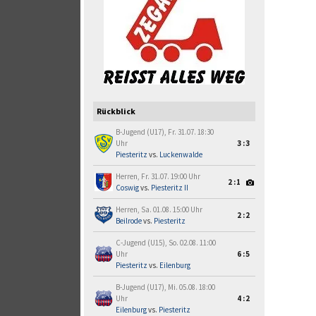
Rückblick
B-Jugend (U17), Fr. 31.07. 18:30
Uhr
3:3
Piesteritz
vs.
Luckenwalde
Herren, Fr. 31.07. 19:00 Uhr
2:1
Coswig
vs.
Piesteritz II
Herren, Sa. 01.08. 15:00 Uhr
2:2
Beilrode
vs.
Piesteritz
C-Jugend (U15), So. 02.08. 11:00
Uhr
6:5
Piesteritz
vs.
Eilenburg
B-Jugend (U17), Mi. 05.08. 18:00
Uhr
4:2
Eilenburg
vs.
Piesteritz