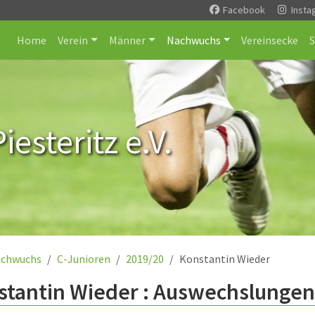
Facebook
Insta
Home
Verein
Männer
Nachwuchs
Vereinsecke
esteritz e.V.
chwuchs
C-Junioren
2019/20
Konstantin Wieder
stantin Wieder : Auswechslungen