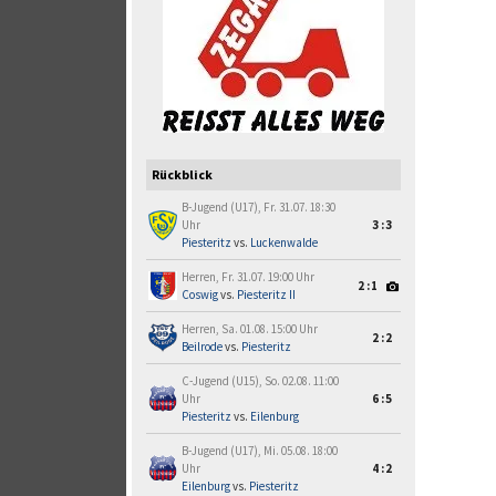
Rückblick
B-Jugend (U17), Fr. 31.07. 18:30
Uhr
3:3
Piesteritz
vs.
Luckenwalde
Herren, Fr. 31.07. 19:00 Uhr
2:1
Coswig
vs.
Piesteritz II
Herren, Sa. 01.08. 15:00 Uhr
2:2
Beilrode
vs.
Piesteritz
C-Jugend (U15), So. 02.08. 11:00
Uhr
6:5
Piesteritz
vs.
Eilenburg
B-Jugend (U17), Mi. 05.08. 18:00
Uhr
4:2
Eilenburg
vs.
Piesteritz