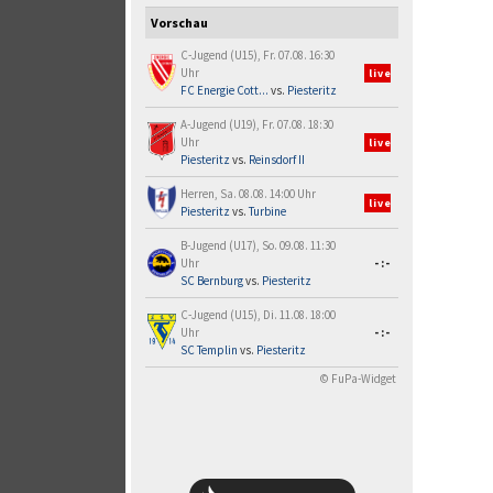
Vorschau
C-Jugend (U15), Fr. 07.08. 16:30
Uhr
live
FC Energie Cott...
vs.
Piesteritz
A-Jugend (U19), Fr. 07.08. 18:30
Uhr
live
Piesteritz
vs.
Reinsdorf II
Herren, Sa. 08.08. 14:00 Uhr
live
Piesteritz
vs.
Turbine
B-Jugend (U17), So. 09.08. 11:30
Uhr
-:-
SC Bernburg
vs.
Piesteritz
C-Jugend (U15), Di. 11.08. 18:00
Uhr
-:-
SC Templin
vs.
Piesteritz
© FuPa-Widget