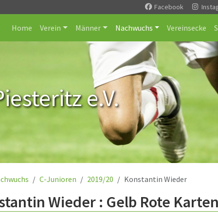
Facebook
Insta
Home
Verein
Männer
Nachwuchs
Vereinsecke
esteritz e.V.
chwuchs
C-Junioren
2019/20
Konstantin Wieder
tantin Wieder : Gelb Rote Karten