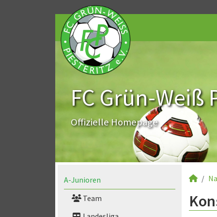
FC Grün-Weiß Pi
Offizielle Homepage
Na
A-Junioren
Kons
Team
Landesliga