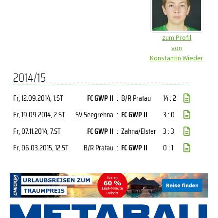
zum Profil
von
Konstantin Wieder
2014/15
Fr, 12.09.2014
, 1.ST
FC GWP II
:
B/R Pratau
14 : 2
Fr, 19.09.2014
, 2.ST
SV Seegrehna
:
FC GWP II
3 : 0
Fr, 07.11.2014
, 7.ST
FC GWP II
:
Zahna/Elster
3 : 3
Fr, 06.03.2015
, 12.ST
B/R Pratau
:
FC GWP II
0 : 1