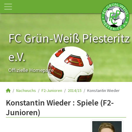
FC Grün-Weiß Piesteritz
e.V.
Offizielle Homepage
Nachwuchs
F2-Junioren
2014/15
Konstantin Wieder
Konstantin Wieder : Spiele (F2-
Junioren)