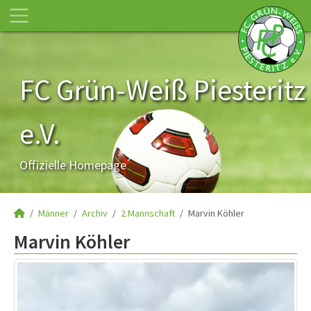
FC Grün-Weiß Piesteritz
e.V.
Offizielle Homepage
Männer
Archiv
2.Mannschaft
Marvin Köhler
Marvin Köhler