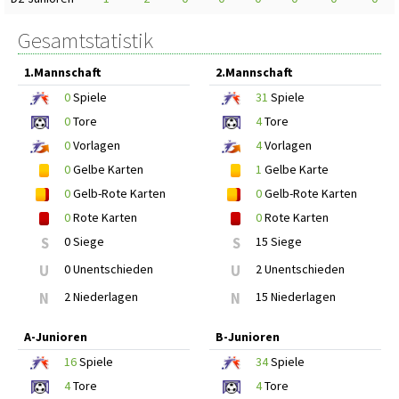
Gesamtstatistik
1.Mannschaft
2.Mannschaft
0
Spiele
31
Spiele
0
Tore
4
Tore
0
Vorlagen
4
Vorlagen
0
Gelbe Karten
1
Gelbe Karte
0
Gelb-Rote Karten
0
Gelb-Rote Karten
0
Rote Karten
0
Rote Karten
S
0 Siege
S
15 Siege
U
0 Unentschieden
U
2 Unentschieden
N
2 Niederlagen
N
15 Niederlagen
A-Junioren
B-Junioren
16
Spiele
34
Spiele
4
Tore
4
Tore