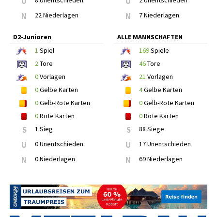
U
8 Unentschieden
U
2 Unentschieden
N
22 Niederlagen
N
7 Niederlagen
D2-Junioren
ALLE MANNSCHAFTEN
1
Spiel
169
Spiele
2
Tore
46
Tore
0
Vorlagen
21
Vorlagen
0
Gelbe Karten
4
Gelbe Karten
0
Gelb-Rote Karten
0
Gelb-Rote Karten
0
Rote Karten
0
Rote Karten
S
1 Sieg
S
88 Siege
U
0 Unentschieden
U
17 Unentschieden
N
0 Niederlagen
N
69 Niederlagen