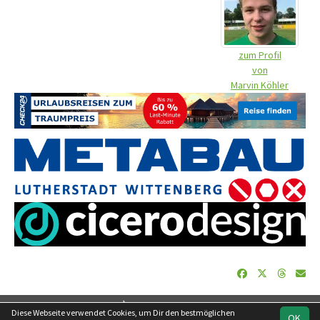
zum Profil
von
Marvin Köhler
soccero.de
Diese Webseite verwendet Cookies, um Dir den bestmöglichen
OK