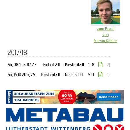
zum Profil
von
Marvin Köhler
2017/18
So, 08.10.2017
, AF
Einheit 2 II
:
Piesteritz II
1 : 8
(2)
Sa, 14.10.2017
, 7.ST
Piesteritz II
:
Nudersdorf
5 : 1
(1)