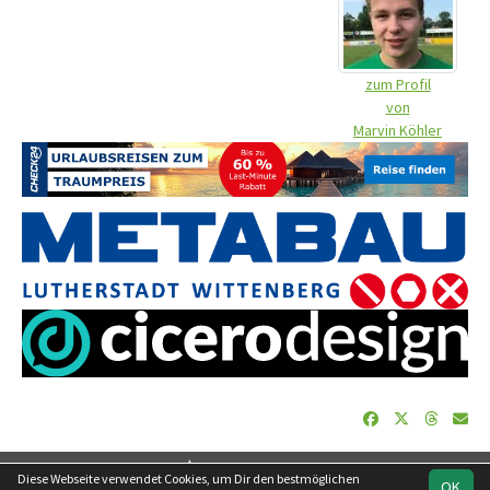
zum Profil
von
Marvin Köhler
soccero.de
Diese Webseite verwendet Cookies, um Dir den bestmöglichen
OK