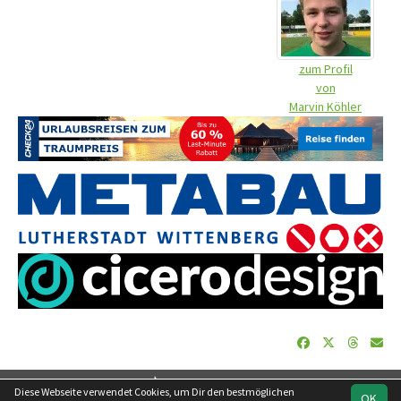
zum Profil
von
Marvin Köhler
soccero.de
Diese Webseite verwendet Cookies, um Dir den bestmöglichen
OK