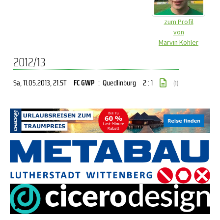
zum Profil
von
Marvin Köhler
2012/13
Sa, 11.05.2013
, 21.ST
FC GWP
:
Quedlinburg
2 : 1
(1)