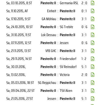
Sa, 03.10.2015
, 8.ST
Piesteritz II
:
Germania RSL
2 : 0
So, 11.10.2015
, AF
Einheit
:
Piesteritz II
0 : 1
Sa, 17.10.2015
, 9.ST
GA Möhlau
:
Piesteritz II
3 : 1
Sa, 24.10.2015
, 10.ST
Piesteritz II
:
SG Trebitz
0 : 6
Sa, 31.10.2015
, 11.ST
Lok Dessau
:
Piesteritz II
3 : 1
Sa, 07.11.2015
, 12.ST
Piesteritz II
:
Jessen
0 : 6
Sa, 21.11.2015
, 13.ST
VfB GHC
:
Piesteritz II
3 : 1
So, 29.11.2015
, 14.ST
Piesteritz II
:
Friedersdorf
1 : 2
Sa, 30.01.2016
,
Piesteritz II
:
SV Reinsdorf
5 : 1
Sa, 13.02.2016
,
Piesteritz II
:
Victoria
2 : 0
Sa, 05.03.2016
, 18.ST
SG Reppichau
:
Piesteritz II
3 : 1
Sa, 09.04.2016
, 22.ST
Piesteritz II
:
TSV Aken
3 : 1
Sa, 21.05.2016
, 27.ST
Jessen
:
Piesteritz II
5 : 1