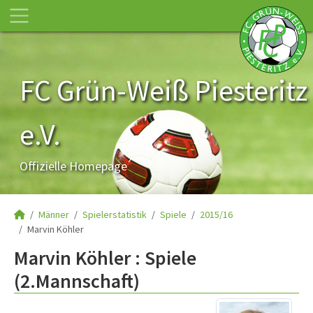
FC Grün-Weiß Piesteritz
e.V.
Offizielle Homepage
Männer
Spielerstatistik
Spiele
2015/16
Marvin Köhler
Marvin Köhler : Spiele
(2.Mannschaft)