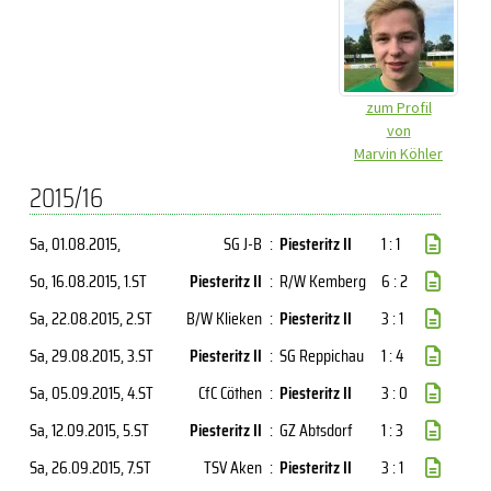
zum Profil
von
Marvin Köhler
2015/16
Sa, 01.08.2015
,
SG J-B
:
Piesteritz II
1 : 1
So, 16.08.2015
, 1.ST
Piesteritz II
:
R/W Kemberg
6 : 2
Sa, 22.08.2015
, 2.ST
B/W Klieken
:
Piesteritz II
3 : 1
Sa, 29.08.2015
, 3.ST
Piesteritz II
:
SG Reppichau
1 : 4
Sa, 05.09.2015
, 4.ST
CfC Cöthen
:
Piesteritz II
3 : 0
Sa, 12.09.2015
, 5.ST
Piesteritz II
:
GZ Abtsdorf
1 : 3
Sa, 26.09.2015
, 7.ST
TSV Aken
:
Piesteritz II
3 : 1