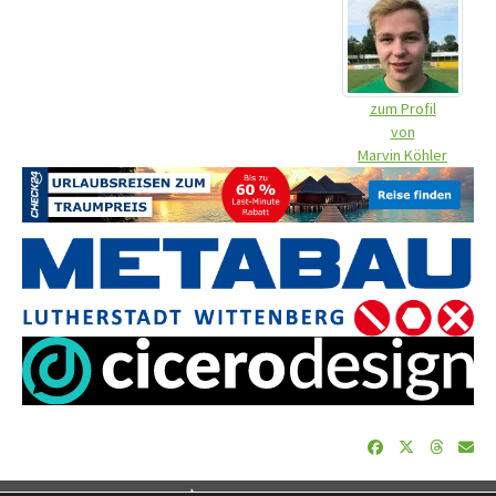
zum Profil
von
Marvin Köhler