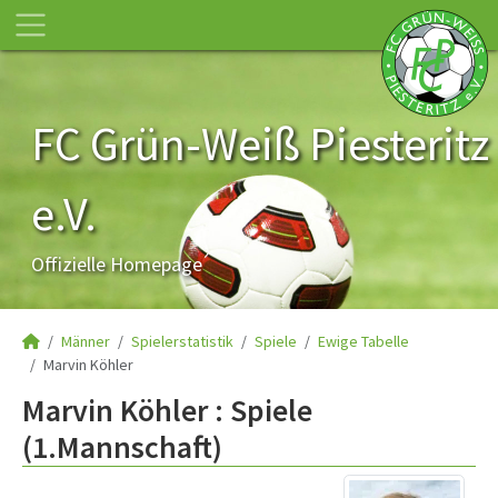
FC Grün-Weiß Piesteritz
e.V.
Offizielle Homepage
Männer
Spielerstatistik
Spiele
Ewige Tabelle
Marvin Köhler
Marvin Köhler : Spiele
(1.Mannschaft)