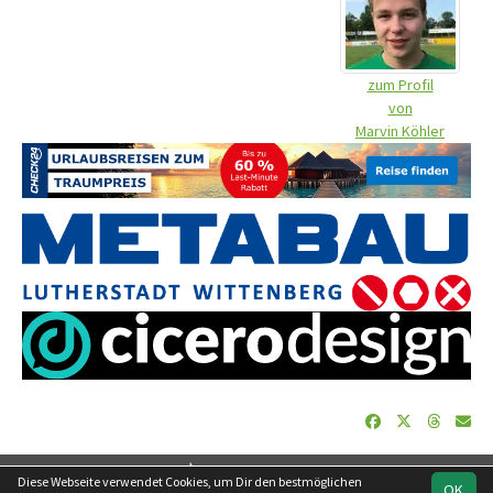
zum Profil
von
Marvin Köhler
soccero.de
Diese Webseite verwendet Cookies, um Dir den bestmöglichen
OK