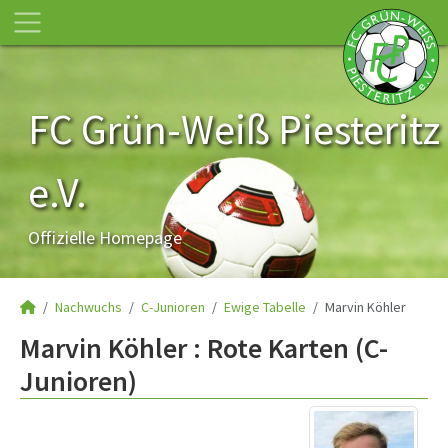
FC Grün-Weiß Piesteritz
e.V.
Offizielle Homepage
Nachwuchs
C-Junioren
Ewige Tabelle
Marvin Köhler
Marvin Köhler : Rote Karten (C-
Junioren)