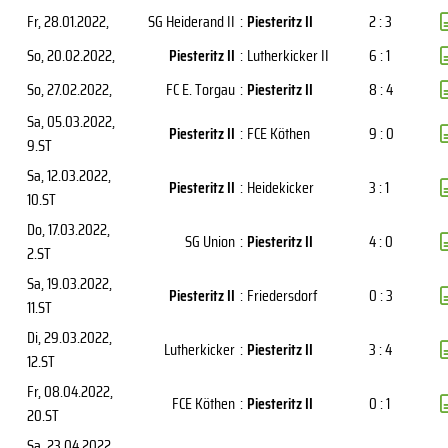
Fr, 28.01.2022
,
SG Heiderand II
:
Piesteritz II
2 : 3
So, 20.02.2022
,
Piesteritz II
:
Lutherkicker II
6 : 1
So, 27.02.2022
,
FC E. Torgau
:
Piesteritz II
8 : 4
Sa, 05.03.2022
,
Piesteritz II
:
FCE Köthen
9 : 0
9.ST
Sa, 12.03.2022
,
Piesteritz II
:
Heidekicker
3 : 1
10.ST
Do, 17.03.2022
,
SG Union
:
Piesteritz II
4 : 0
2.ST
Sa, 19.03.2022
,
Piesteritz II
:
Friedersdorf
0 : 3
11.ST
Di, 29.03.2022
,
Lutherkicker
:
Piesteritz II
3 : 4
12.ST
Fr, 08.04.2022
,
FCE Köthen
:
Piesteritz II
0 : 1
20.ST
Sa, 23.04.2022
,