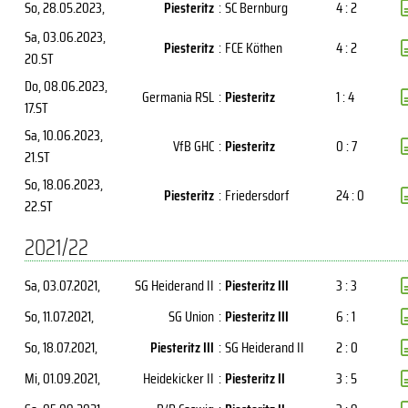
So, 28.05.2023
,
Piesteritz
:
SC Bernburg
4 : 2
Sa, 03.06.2023
,
Piesteritz
:
FCE Köthen
4 : 2
20.ST
Do, 08.06.2023
,
Germania RSL
:
Piesteritz
1 : 4
17.ST
Sa, 10.06.2023
,
VfB GHC
:
Piesteritz
0 : 7
21.ST
So, 18.06.2023
,
Piesteritz
:
Friedersdorf
24 : 0
22.ST
2021/22
Sa, 03.07.2021
,
SG Heiderand II
:
Piesteritz III
3 : 3
So, 11.07.2021
,
SG Union
:
Piesteritz III
6 : 1
So, 18.07.2021
,
Piesteritz III
:
SG Heiderand II
2 : 0
Mi, 01.09.2021
,
Heidekicker II
:
Piesteritz II
3 : 5