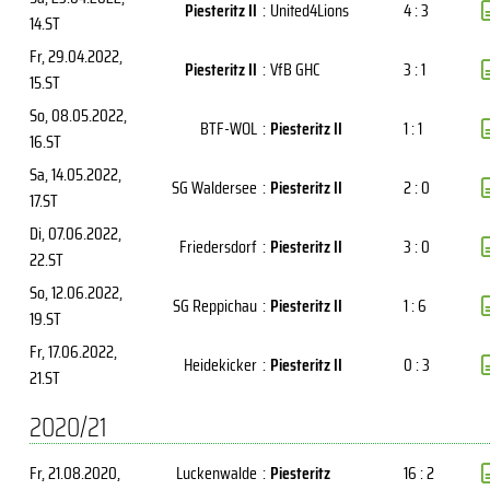
Piesteritz II
:
United4Lions
4 : 3
14.ST
Fr, 29.04.2022
,
Piesteritz II
:
VfB GHC
3 : 1
15.ST
So, 08.05.2022
,
BTF-WOL
:
Piesteritz II
1 : 1
16.ST
Sa, 14.05.2022
,
SG Waldersee
:
Piesteritz II
2 : 0
17.ST
Di, 07.06.2022
,
Friedersdorf
:
Piesteritz II
3 : 0
22.ST
So, 12.06.2022
,
SG Reppichau
:
Piesteritz II
1 : 6
19.ST
Fr, 17.06.2022
,
Heidekicker
:
Piesteritz II
0 : 3
21.ST
2020/21
Fr, 21.08.2020
,
Luckenwalde
:
Piesteritz
16 : 2