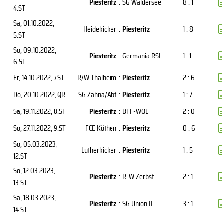
Piesteritz
:
SG Waldersee
8 : 1
4.ST
Sa, 01.10.2022
,
Heidekicker
:
Piesteritz
1 : 8
5.ST
So, 09.10.2022
,
Piesteritz
:
Germania RSL
1 : 1
6.ST
Fr, 14.10.2022
, 7.ST
R/W Thalheim
:
Piesteritz
2 : 6
Do, 20.10.2022
, QR
SG Zahna/Abt
:
Piesteritz
1 : 7
Sa, 19.11.2022
, 8.ST
Piesteritz
:
BTF-WOL
2 : 0
So, 27.11.2022
, 9.ST
FCE Köthen
:
Piesteritz
0 : 6
So, 05.03.2023
,
Lutherkicker
:
Piesteritz
1 : 5
12.ST
So, 12.03.2023
,
Piesteritz
:
R-W Zerbst
2 : 1
13.ST
Sa, 18.03.2023
,
Piesteritz
:
SG Union II
3 : 1
14.ST