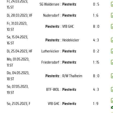
Fr, 24.03.2023
,
SG Waldersee
:
Piesteritz
0 : 5
15.ST
Di, 28.03.2023
, VF
Nudersdorf
:
Piesteritz
1 : 6
Fr, 31.03.2023
,
Piesteritz
:
VfB GHC
8 : 0
10.ST
Sa, 15.04.2023
,
Piesteritz
:
Heidekicker
4 : 3
16.ST
Di, 25.04.2023
, HF
Lutherkicker
:
Piesteritz
0 : 2
Mo, 01.05.2023
,
Friedersdorf
:
Piesteritz
1 : 15
11.ST
Do, 04.05.2023
,
Piesteritz
:
R/W Thalheim
8 : 0
18.ST
So, 07.05.2023
,
BTF-WOL
:
Piesteritz
4 : 3
19.ST
So, 21.05.2023
, F
VfB GHC
:
Piesteritz
1 : 9
(