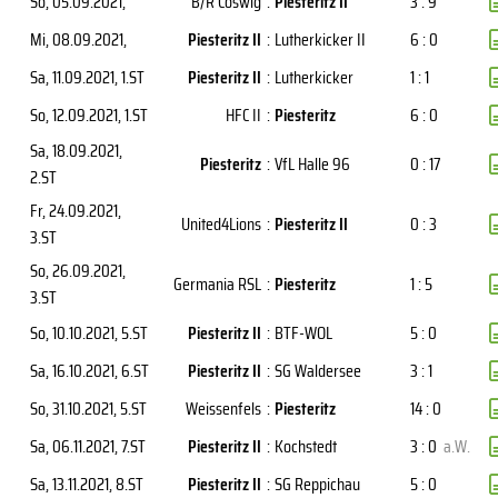
So, 05.09.2021
,
B/R Coswig
:
Piesteritz II
3 : 9
Mi, 08.09.2021
,
Piesteritz II
:
Lutherkicker II
6 : 0
Sa, 11.09.2021
, 1.ST
Piesteritz II
:
Lutherkicker
1 : 1
So, 12.09.2021
, 1.ST
HFC II
:
Piesteritz
6 : 0
Sa, 18.09.2021
,
Piesteritz
:
VfL Halle 96
0 : 17
2.ST
Fr, 24.09.2021
,
United4Lions
:
Piesteritz II
0 : 3
3.ST
So, 26.09.2021
,
Germania RSL
:
Piesteritz
1 : 5
3.ST
So, 10.10.2021
, 5.ST
Piesteritz II
:
BTF-WOL
5 : 0
Sa, 16.10.2021
, 6.ST
Piesteritz II
:
SG Waldersee
3 : 1
So, 31.10.2021
, 5.ST
Weissenfels
:
Piesteritz
14 : 0
Sa, 06.11.2021
, 7.ST
Piesteritz II
:
Kochstedt
3 : 0
a.W.
Sa, 13.11.2021
, 8.ST
Piesteritz II
:
SG Reppichau
5 : 0