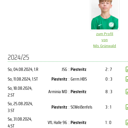
zum Profil
von
Nils Grünwald
2024/25
So, 04.08.2024
, 1.R
JSG
:
Piesteritz
2 : 7
So, 11.08.2024
, 1.ST
Piesteritz
:
Germ.HBS
0 : 3
So, 18.08.2024
,
Arminia MD
:
Piesteritz
8 : 3
2.ST
So, 25.08.2024
,
Piesteritz
:
SCWeißenfels
3 : 1
3.ST
Sa, 31.08.2024
,
VfL Halle 96
:
Piesteritz
1 : 0
4.ST