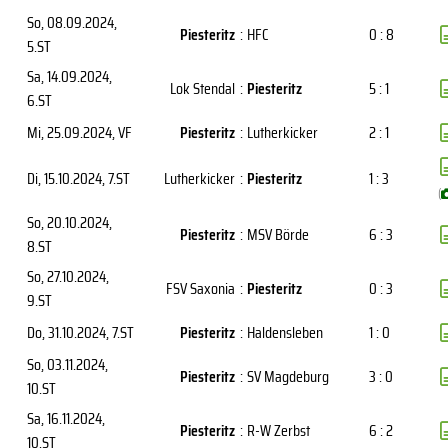
So, 08.09.2024
,
Piesteritz
:
HFC
0 : 8
5.ST
Sa, 14.09.2024
,
Lok Stendal
:
Piesteritz
5 : 1
6.ST
Mi, 25.09.2024
, VF
Piesteritz
:
Lutherkicker
2 : 1
Di, 15.10.2024
, 7.ST
Lutherkicker
:
Piesteritz
1 : 3
(
So, 20.10.2024
,
Piesteritz
:
MSV Börde
6 : 3
8.ST
So, 27.10.2024
,
FSV Saxonia
:
Piesteritz
0 : 3
9.ST
Do, 31.10.2024
, 7.ST
Piesteritz
:
Haldensleben
1 : 0
So, 03.11.2024
,
Piesteritz
:
SV Magdeburg
3 : 0
10.ST
Sa, 16.11.2024
,
Piesteritz
:
R-W Zerbst
6 : 2
10.ST