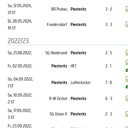
So, 12.05.2024
,
BR Pratau
:
Piesteritz
3 : 2
21.ST
Di, 28.05.2024
,
Friedersdorf
:
Piesteritz
3 : 3
19.ST
2022/23
So, 21.08.2022
,
SG Heiderand
:
Piesteritz
2 : 5
Fr, 02.09.2022
,
Piesteritz
:
HFC
2 : 1
(
So, 04.09.2022
,
Piesteritz
:
Lutherkicker
7 : 0
1.ST
(
Sa, 10.09.2022
,
R-W Zerbst
:
Piesteritz
6 : 3
2.ST
Sa, 17.09.2022
,
SG Union II
:
Piesteritz
2 : 3
3.ST
Fr, 23.09.2022
,