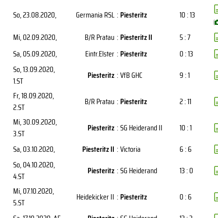
So, 23.08.2020
,
Germania RSL
:
Piesteritz
10 : 13
(
Mi, 02.09.2020
,
B/R Pratau
:
Piesteritz II
5 : 7
Sa, 05.09.2020
,
Eintr.Elster
:
Piesteritz
0 : 13
So, 13.09.2020
,
Piesteritz
:
VfB GHC
9 : 1
1.ST
Fr, 18.09.2020
,
B/R Pratau
:
Piesteritz
2 : 11
2.ST
Mi, 30.09.2020
,
Piesteritz
:
SG Heiderand II
10 : 1
3.ST
Sa, 03.10.2020
,
Piesteritz II
:
Victoria
6 : 6
So, 04.10.2020
,
Piesteritz
:
SG Heiderand
13 : 0
4.ST
Mi, 07.10.2020
,
Heidekicker II
:
Piesteritz
0 : 6
5.ST