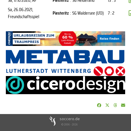
Sa, 17.10.2020
, AF
Piesteritz
:
SG Heiderand
13 : 3
Sa, 26.06.2021
,
Piesteritz
:
SG Waldersee (U13)
7 : 2
Freundschaftsspiel
soccero.de
© 2006 - 2026