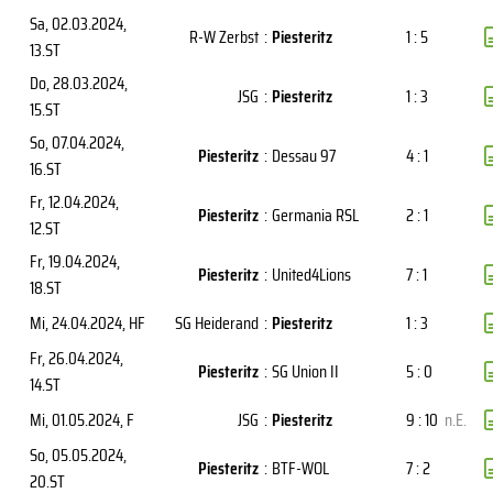
Sa, 02.03.2024
,
R-W Zerbst
:
Piesteritz
1 : 5
13.ST
Do, 28.03.2024
,
JSG
:
Piesteritz
1 : 3
15.ST
So, 07.04.2024
,
Piesteritz
:
Dessau 97
4 : 1
16.ST
Fr, 12.04.2024
,
Piesteritz
:
Germania RSL
2 : 1
12.ST
Fr, 19.04.2024
,
Piesteritz
:
United4Lions
7 : 1
18.ST
Mi, 24.04.2024
, HF
SG Heiderand
:
Piesteritz
1 : 3
Fr, 26.04.2024
,
Piesteritz
:
SG Union II
5 : 0
14.ST
Mi, 01.05.2024
, F
JSG
:
Piesteritz
9 : 10
n.E.
So, 05.05.2024
,
Piesteritz
:
BTF-WOL
7 : 2
20.ST