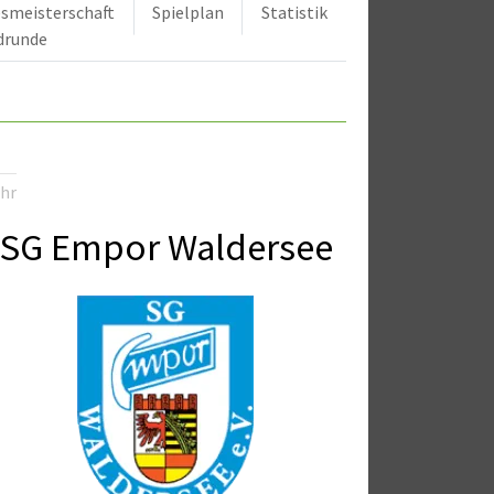
smeisterschaft
Spielplan
Statistik
drunde
3
Uhr
SG Empor Waldersee