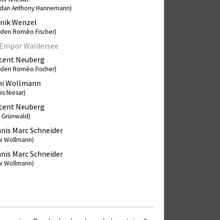
rdan Anthony Hannemann)
nik Wenzel
yden Romèo Fischer)
 Empor Waldersee
cent Neuberg
yden Romèo Fischer)
ni Wollmann
is Niesar)
cent Neuberg
s Grünwald)
nis Marc Schneider
ni Wollmann)
nis Marc Schneider
ni Wollmann)