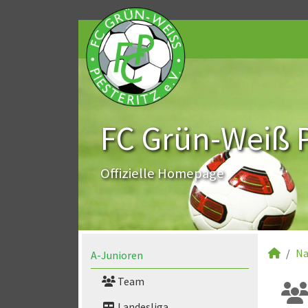
FC Grün-Weiß Pi
Offizielle Homepage
Na
A-Junioren
Team
Landesliga