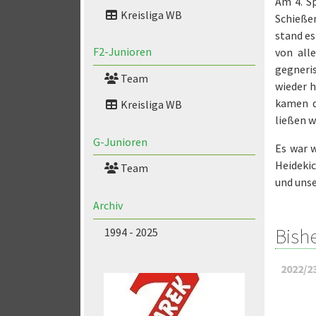
Am 4. Sp
Kreisliga WB
Schieße
stand es
F2-Junioren
von all
gegneris
Team
wieder h
kamen d
Kreisliga WB
ließen w
G-Junioren
Es war w
Heidekic
Team
und uns
Archiv
Bish
1994 - 2025
2022/2