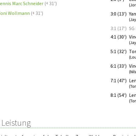
ennis Marc Schneider
(
31')
(Jo
Toni Wollmann
(
31')
3:0 (13')
Yan
(Ja
3:1 (17')
SG
4:1 (30')
Vin
(Ja
5:1 (32')
To
(Lou
6:1 (33')
Vin
(Nil
7:1 (47')
Len
(To
8:1 (54')
Len
(To
 Leistung