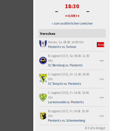
18:30
-
-
++LIVE++
» zum ausführlichen Liveticker
Vorschau
Herren, Sa. 08.08. 14:00 Uhr
live
Piesteritz
vs.
Turbine
B-Jugend (U17), So. 09.08. 11:30
Uhr
-:-
SC Bernburg
vs.
Piesteritz
C-Jugend (U15), Di. 11.08. 18:00
Uhr
-:-
SC Templin
vs.
Piesteritz
C-Jugend (U15), Fr. 14.08. 18:00
Uhr
-:-
Luckenwalde
vs.
Piesteritz
B-Jugend (U17), Fr. 14.08. 18:30
Uhr
-:-
Piesteritz
vs.
Schenkenberg
© FuPa-Widget