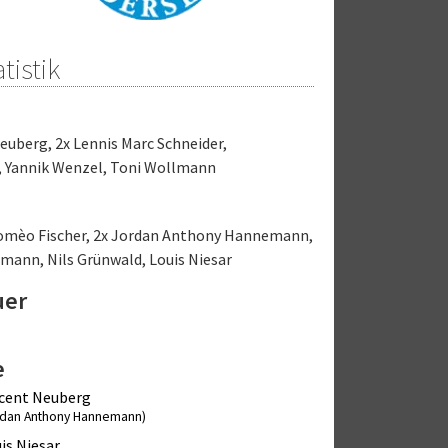
tistik
Neuberg
,
2x Lennis Marc Schneider
,
,
Yannik Wenzel
,
Toni Wollmann
omèo Fischer
,
2x Jordan Anthony Hannemann
,
llmann
,
Nils Grünwald
,
Louis Niesar
uer
e
cent Neuberg
rdan Anthony Hannemann)
is Niesar