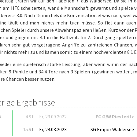
ieltag trafen wir auf den Tabellen 7. aus Waldersee. Da sie in
n am HFC scheiterten, war die Mannschaft gewarnt und spielte v
 bereits 3:0. Nach 15 min ließ die Konzentation etwas nach, weil w
eine läuft und man nichts mehr tuen müsse. So fiel dann auc
chen Spieler durch unsere Abwehr spazieren ließen. Kurz vor der 
er und gingen mit 4:1 in die Halbzeit. Im 2. Durchgang spielten 
urch sehr gut vorgetragene Angriffe zu zahlreichen Chancen, 
ir nichts mehr zu und kamen somit zu einem hochverdienten 8:1 E
ieder eine spielerisch starke Leistung, aber wenn wir in der nä
ker: 9 Punkte und 34:4 Tore nach 3 Spielen ) gewinnen wollen, 
ere Chancen besser nutzen.
erige Ergebnisse
3
4.ST
Fr, 23.09.2022
FC G/W Piesteritz
15.ST
Fr, 24.03.2023
SG Empor Waldersee