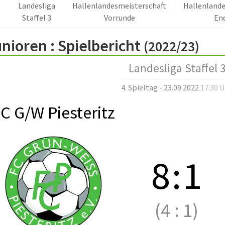
Landesliga
Hallenlandesmeisterschaft
Hallenlande
Staffel 3
Vorrunde
En
nioren :
Spielbericht
(2022/23)
Landesliga Staffel 
4. Spieltag - 23.09.2022
17:30 
C G/W Piesteritz
8
:
1
(4
:
1)