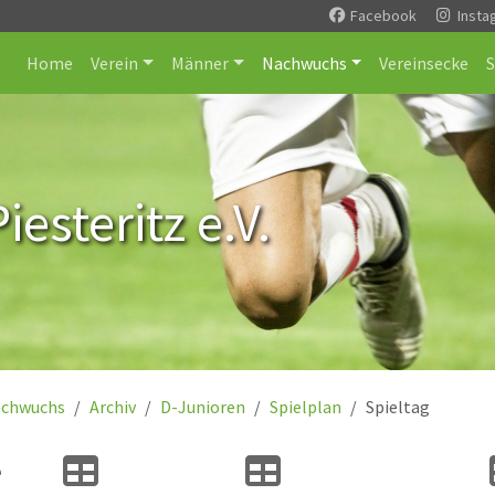
Facebook
Insta
Home
Verein
Männer
Nachwuchs
Vereinsecke
esteritz e.V.
chwuchs
Archiv
D-Junioren
Spielplan
Spieltag