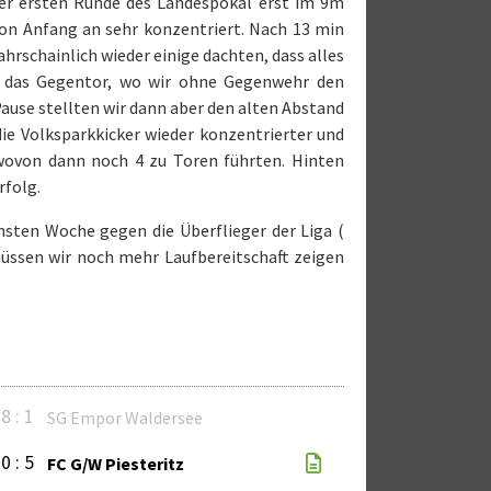
 der ersten Runde des Landespokal erst im 9m
on Anfang an sehr konzentriert. Nach 13 min
ahrschainlich wieder einige dachten, dass alles
h das Gegentor, wo wir ohne Gegenwehr den
Pause stellten wir dann aber den alten Abstand
die Volksparkkicker wieder konzentrierter und
wovon dann noch 4 zu Toren führten. Hinten
rfolg.
chsten Woche gegen die Überflieger der Liga (
müssen wir noch mehr Laufbereitschaft zeigen
8 : 1
SG Empor Waldersee
0 : 5
FC G/W Piesteritz