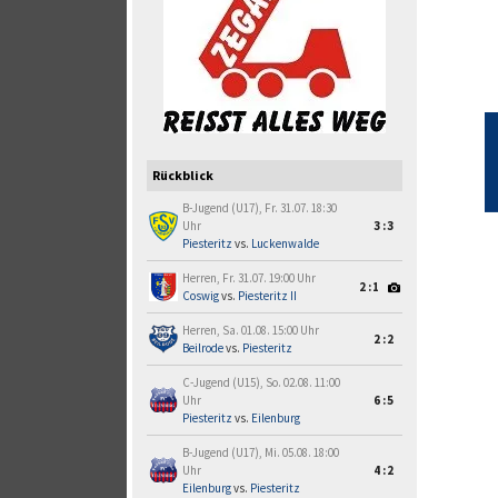
Rückblick
B-Jugend (U17), Fr. 31.07. 18:30
Uhr
3:3
Piesteritz
vs.
Luckenwalde
Herren, Fr. 31.07. 19:00 Uhr
2:1
Coswig
vs.
Piesteritz II
Herren, Sa. 01.08. 15:00 Uhr
2:2
Beilrode
vs.
Piesteritz
C-Jugend (U15), So. 02.08. 11:00
Uhr
6:5
Piesteritz
vs.
Eilenburg
B-Jugend (U17), Mi. 05.08. 18:00
Uhr
4:2
Eilenburg
vs.
Piesteritz