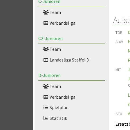
C-Junioren
Team
Aufs
Verbandsliga
D
TOR
C2-Junioren
E
ABW
Team
N
Landesliga Staffel 3
P
J
MIT
D-Junioren
S
Team
L
Verbandsliga
Y
Spielplan
V
STU
Statistik
Ersatz