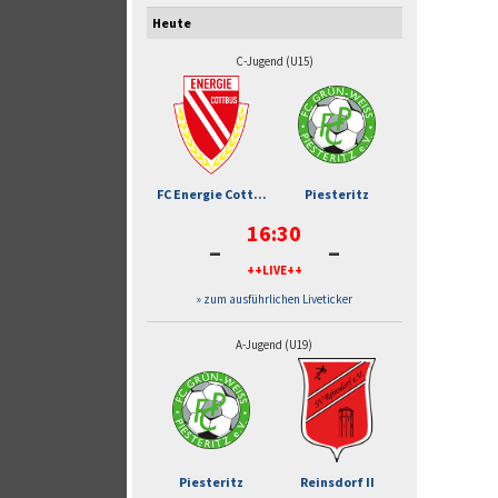
Heute
C-Jugend (U15)
FC Energie Cott...
Piesteritz
16:30
-
-
++LIVE++
» zum ausführlichen Liveticker
A-Jugend (U19)
Piesteritz
Reinsdorf II