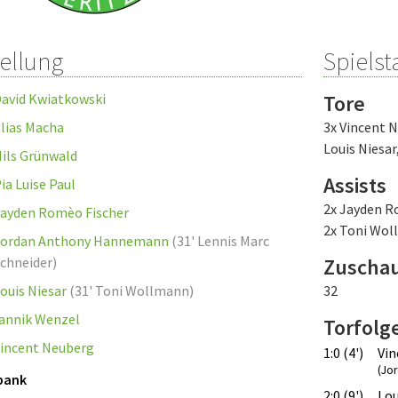
tellung
Spielsta
avid Kwiatkowski
Tore
lias Macha
3x Vincent 
Louis Niesar
ils Grünwald
Assists
ia Luise Paul
2x Jayden R
ayden Romèo Fischer
2x Toni Wo
Jordan Anthony Hannemann
(
31' Lennis Marc
chneider
)
Zuscha
ouis Niesar
(
31' Toni Wollmann
)
32
annik Wenzel
Torfolg
incent Neuberg
1:0 (4')
Vin
(Jo
bank
2:0 (9')
Lou