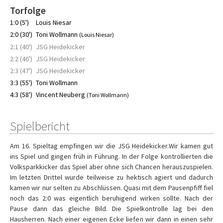
Torfolge
1:0 (5')
Louis Niesar
2:0 (30')
Toni Wollmann
(Louis Niesar)
2:1 (40')
JSG Heidekicker
2:2 (46')
JSG Heidekicker
2:3 (47')
JSG Heidekicker
3:3 (55')
Toni Wollmann
4:3 (58')
Vincent Neuberg
(Toni Wollmann)
Spielbericht
Am 16. Spieltag empfingen wir die JSG Heidekicker.Wir kamen gut
ins Spiel und gingen früh in Führung. In der Folge kontrollierten die
Volksparkkicker das Spiel aber ohne sich Chancen herauszuspielen.
Im letzten Drittel wurde teilweise zu hektisch agiert und dadurch
kamen wir nur selten zu Abschlüssen. Quasi mit dem Pausenpfiff fiel
noch das 2:0 was eigentlich beruhigend wirken sollte. Nach der
Pause dann das gleiche Bild. Die Spielkontrolle lag bei den
Hausherren. Nach einer eigenen Ecke liefen wir dann in einen sehr