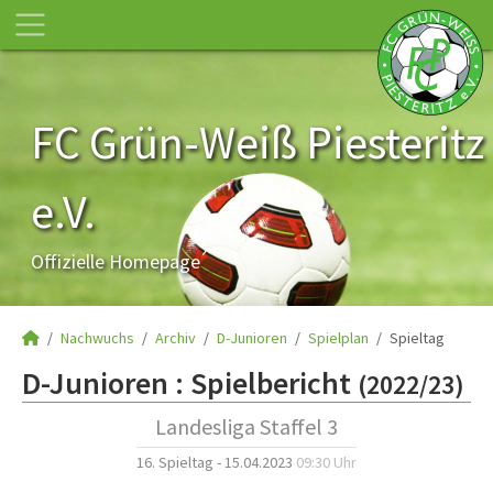
FC Grün-Weiß Piesteritz
e.V.
Offizielle Homepage
Nachwuchs
Archiv
D-Junioren
Spielplan
Spieltag
D-Junioren :
Spielbericht
(2022/23)
Landesliga Staffel 3
16. Spieltag - 15.04.2023
09:30 Uhr