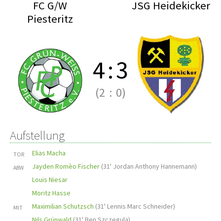
FC G/W
JSG Heidekicker
Piesteritz
4
:
3
(2
:
0)
Aufstellung
Elias Macha
TOR
Jayden Romèo Fischer
(
31' Jordan Anthony Hannemann
)
ABW
Louis Niesar
Moritz Hasse
Maximilian Schutzsch
(
31' Lennis Marc Schneider
)
MIT
Nils Grünwald
(
31' Ben Szczegula
)