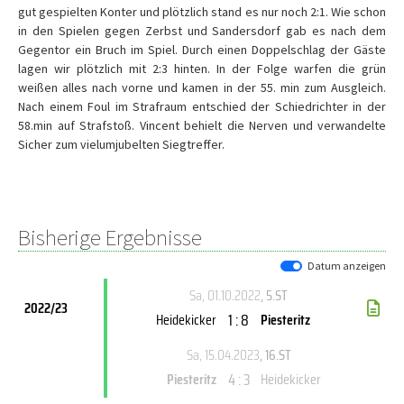
gut gespielten Konter und plötzlich stand es nur noch 2:1. Wie schon
in den Spielen gegen Zerbst und Sandersdorf gab es nach dem
Gegentor ein Bruch im Spiel. Durch einen Doppelschlag der Gäste
lagen wir plötzlich mit 2:3 hinten. In der Folge warfen die grün
weißen alles nach vorne und kamen in der 55. min zum Ausgleich.
Nach einem Foul im Strafraum entschied der Schiedrichter in der
58.min auf Strafstoß. Vincent behielt die Nerven und verwandelte
Sicher zum vielumjubelten Siegtreffer.
Bisherige Ergebnisse
Datum anzeigen
Sa, 01.10.2022
, 5.ST
2022/23
1 : 8
Heidekicker
Piesteritz
Sa, 15.04.2023
, 16.ST
4 : 3
Piesteritz
Heidekicker