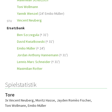
Maximilian Schutzsch
Toni Wollmann
Yannik Wenzel
(
24' Emilio Müller
)
Vincent Neuberg
STU
Ersatzbank
Ben Szczegula
(
31')
David Kwiatkowski
(
31')
Emilio Müller
(
24')
Jordan Anthony Hannemann
(
31')
Lennis Marc Schneider
(
31')
Maximilian Rotter
Spielstatistik
Tore
3x Vincent Neuberg
,
Moritz Hasse
,
Jayden Romèo Fischer
,
Toni Wollmann
,
Emilio Müller