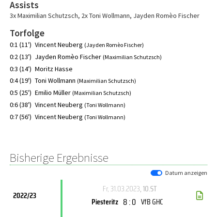
Assists
3x Maximilian Schutzsch
,
2x Toni Wollmann
,
Jayden Romèo Fischer
Torfolge
0:1 (11')
Vincent Neuberg
(Jayden Romèo Fischer)
0:2 (13')
Jayden Romèo Fischer
(Maximilian Schutzsch)
0:3 (14')
Moritz Hasse
0:4 (19')
Toni Wollmann
(Maximilian Schutzsch)
0:5 (25')
Emilio Müller
(Maximilian Schutzsch)
0:6 (38')
Vincent Neuberg
(Toni Wollmann)
0:7 (56')
Vincent Neuberg
(Toni Wollmann)
Bisherige Ergebnisse
Datum anzeigen
Fr, 31.03.2023
, 10.ST
2022/23
8 : 0
Piesteritz
VfB GHC