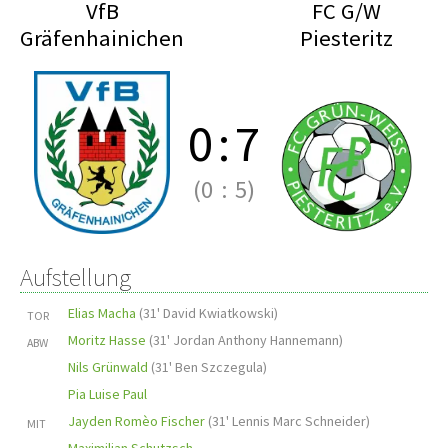
VfB
FC G/W
Gräfenhainichen
Piesteritz
0
:
7
(0
:
5)
Aufstellung
Elias Macha
(
31' David Kwiatkowski
)
TOR
Moritz Hasse
(
31' Jordan Anthony Hannemann
)
ABW
Nils Grünwald
(
31' Ben Szczegula
)
Pia Luise Paul
Jayden Romèo Fischer
(
31' Lennis Marc Schneider
)
MIT