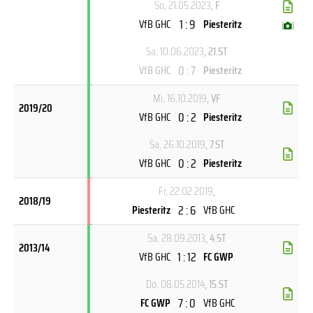
So, 21.05.2023
, F
1 : 9
VfB GHC
Piesteritz
(
)
Sa, 10.06.2023
, 21.ST
0 : 7
VfB GHC
Piesteritz
Mi, 16.10.2019
, VF
2019/20
0 : 2
VfB GHC
Piesteritz
Sa, 26.10.2019
, 7.ST
0 : 2
VfB GHC
Piesteritz
Fr, 22.02.2019
,
2018/19
2 : 6
Piesteritz
VfB GHC
Sa, 28.09.2013
, 4.ST
2013/14
1 : 12
VfB GHC
FC GWP
Do, 08.05.2014
, 15.ST
7 : 0
FC GWP
VfB GHC