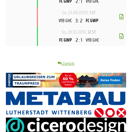
2 : 1
FC GWP
VfB GHC
So, 23.08.2009
, 1.ST
3 : 2
VfB GHC
FC GWP
So, 28.02.2010
, 12.ST
2 : 1
FC GWP
VfB GHC
Zurück