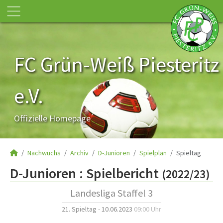
FC Grün-Weiß Piesteritz
e.V.
Offizielle Homepage
Nachwuchs
Archiv
D-Junioren
Spielplan
Spieltag
D-Junioren :
Spielbericht
(2022/23)
Landesliga Staffel 3
21. Spieltag - 10.06.2023
09:00 Uhr