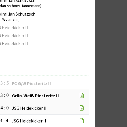
imilian Schutzsch
rdan Anthony Hannemann)
imilian Schutzsch
ni Wollmann)
 Heidekicker II
 Heidekicker II
 Heidekicker II
3 : 5
FC G/W Piesteritz II
3 : 0
Grün-Weiß Piesteritz II
4 : 0
JSG Heidekicker II
3 : 4
JSG Heidekicker II