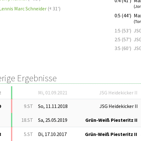
0:4 (41')
Max
(Jo
Lennis Marc Schneider
(
31')
0:5 (44')
Max
(To
1:5 (53')
JSG
2:5 (57')
JSG
3:5 (60')
JSG
erige Ergebnisse
2
Mi, 01.09.2021
JSG Heidekicker II
9
9.ST
So, 11.11.2018
JSG Heidekicker II
18.ST
Sa, 25.05.2019
Grün-Weiß Piesteritz II
8
5.ST
Di, 17.10.2017
Grün-Weiß Piesteritz II