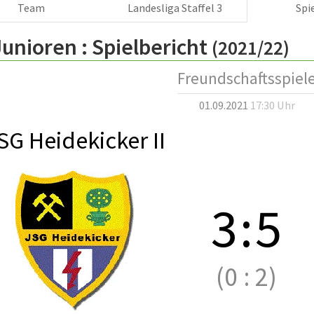
Team
Landesliga Staffel 3
Spi
Junioren :
Spielbericht
(2021/22)
Freundschaftsspiel
01.09.2021
17:30 Uhr
SG Heidekicker II
3
:
5
(0
:
2)