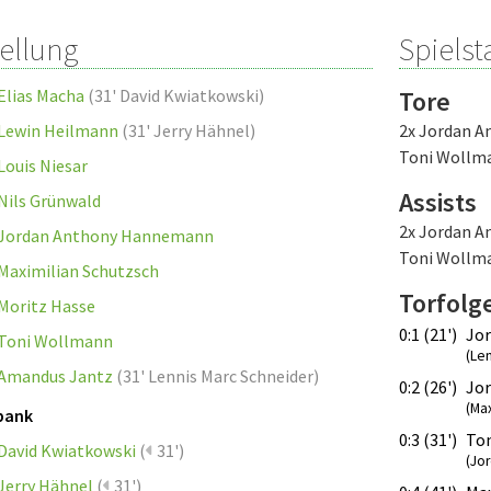
tellung
Spielsta
Elias Macha
(
31' David Kwiatkowski
)
Tore
Lewin Heilmann
(
31' Jerry Hähnel
)
2x Jordan 
Toni Wollm
Louis Niesar
Assists
Nils Grünwald
2x Jordan 
Jordan Anthony Hannemann
Toni Wollm
Maximilian Schutzsch
Torfolg
Moritz Hasse
0:1 (21')
Jo
Toni Wollmann
(Le
Amandus Jantz
(
31' Lennis Marc Schneider
)
0:2 (26')
Jo
(Ma
bank
0:3 (31')
To
David Kwiatkowski
(
31')
(Jo
Jerry Hähnel
(
31')