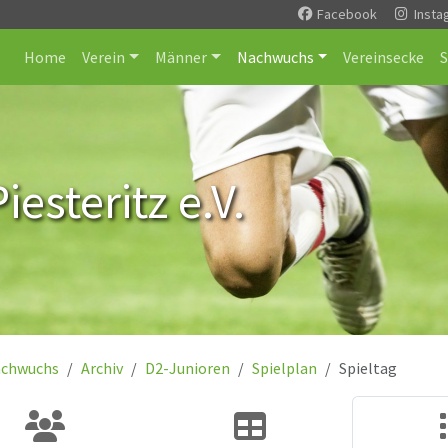
Facebook
Insta
Home
Verein
Männer
Nachwuchs
Vereinsecke
esteritz e.V.
chwuchs
Archiv
D2-Junioren
Spielplan
Spieltag