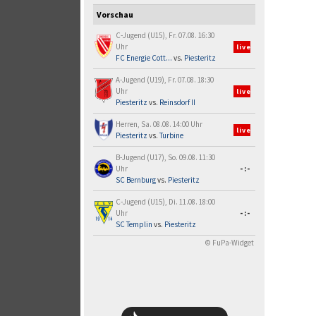
Vorschau
C-Jugend (U15), Fr. 07.08. 16:30
Uhr
live
FC Energie Cott...
vs.
Piesteritz
A-Jugend (U19), Fr. 07.08. 18:30
Uhr
live
Piesteritz
vs.
Reinsdorf II
Herren, Sa. 08.08. 14:00 Uhr
live
Piesteritz
vs.
Turbine
B-Jugend (U17), So. 09.08. 11:30
Uhr
-:-
SC Bernburg
vs.
Piesteritz
C-Jugend (U15), Di. 11.08. 18:00
Uhr
-:-
SC Templin
vs.
Piesteritz
© FuPa-Widget