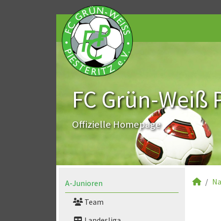
FC Grün-Weiß Pi
Offizielle Homepage
Na
A-Junioren
Team
Landesliga