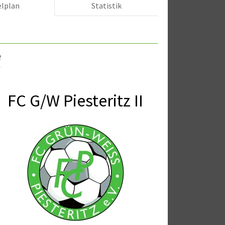
elplan
Statistik
e
FC G/W Piesteritz II