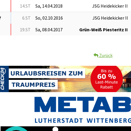
14.ST
Sa, 14.04.2018
JSG Heidekicker II
7
6.ST
So, 02.10.2016
JSG Heidekicker II
19.ST
Sa, 08.04.2017
Grün-Weiß Piesteritz II
Zurück