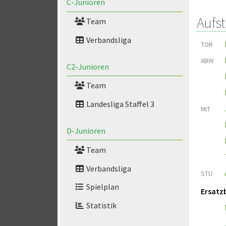
C-Junioren
Aufs
Team
Verbandsliga
TOR
ABW
C2-Junioren
Team
Landesliga Staffel 3
MIT
D-Junioren
Team
Verbandsliga
STU
Spielplan
Ersatz
Statistik