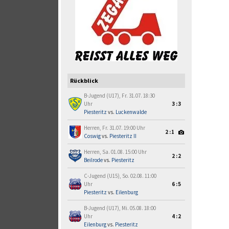
Rückblick
B-Jugend (U17), Fr. 31.07. 18:30
Uhr
3:3
Piesteritz
vs.
Luckenwalde
Herren, Fr. 31.07. 19:00 Uhr
2:1
Coswig
vs.
Piesteritz II
Herren, Sa. 01.08. 15:00 Uhr
2:2
Beilrode
vs.
Piesteritz
C-Jugend (U15), So. 02.08. 11:00
Uhr
6:5
Piesteritz
vs.
Eilenburg
B-Jugend (U17), Mi. 05.08. 18:00
Uhr
4:2
Eilenburg
vs.
Piesteritz