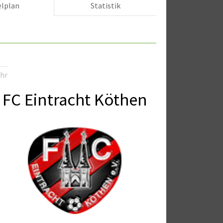
elplan
Statistik
3
Uhr
FC Eintracht Köthen