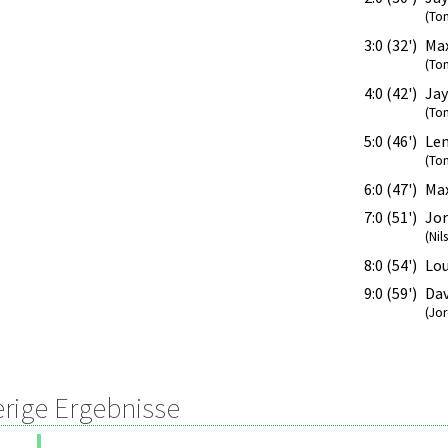
(To
3:0 (32')
Max
(To
4:0 (42')
Jay
(To
5:0 (46')
Len
(To
6:0 (47')
Max
7:0 (51')
Jo
(Nil
8:0 (54')
Lou
9:0 (59')
Dav
(Jo
erige Ergebnisse