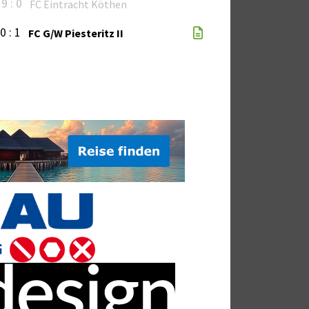
9 : 0
FC Eintracht Köthen
0 : 1
FC G/W Piesteritz II