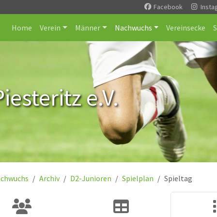
Facebook
Insta
Home
Verein
Männer
Nachwuchs
Vereinsecke
esteritz e.V.
chwuchs
Archiv
D2-Junioren
Spielplan
Spieltag