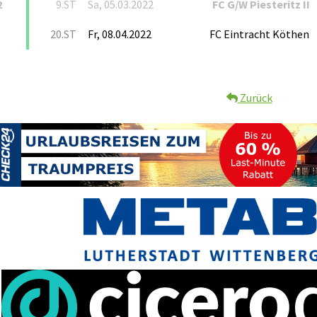
2
9.ST
Sa, 05.03.2022
FC G/W Piesteritz II
20.ST
Fr, 08.04.2022
FC Eintracht Köthen
Zurück