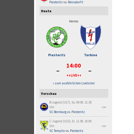
Piesteritz
vs.
Reinsdorf II
Heute
Herren
Piesteritz
Turbine
14:00
-
-
++LIVE++
» zum ausführlichen Liveticker
Vorschau
B-Jugend (U17), So. 09.08. 11:30
Uhr
-:-
SC Bernburg
vs.
Piesteritz
C-Jugend (U15), Di. 11.08. 18:00
Uhr
-:-
SC Templin
vs.
Piesteritz