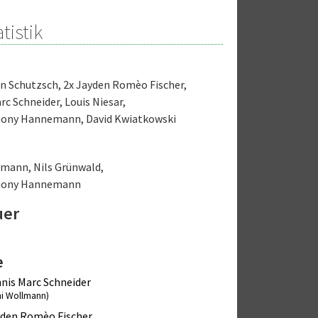
tistik
an Schutzsch
,
2x Jayden Romèo Fischer
,
rc Schneider
,
Louis Niesar
,
hony Hannemann
,
David Kwiatkowski
llmann
,
Nils Grünwald
,
hony Hannemann
uer
e
nis Marc Schneider
ni Wollmann)
den Romèo Fischer