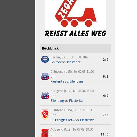
Rückblick
Herren, Sa. 01.08. 15:00 Uhr
2:2
Beilrode
vs.
Piesteritz
C-Jugend (U15), So. 02.08. 11:00
Uhr
6:5
Piesteritz
vs.
Eilenburg
B-Jugend (U17), Mi. 05.08. 18:00
Uhr
4:2
Eilenburg
vs.
Piesteritz
C-Jugend (U15), Fr. 07.08. 16:30
Uhr
7:3
FC Energie Cott...
vs.
Piesteritz
A-Jugend (U19), Fr. 07.08. 18:30
Uhr
11:0