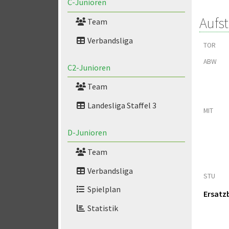
C-Junioren
Aufs
Team
Verbandsliga
TOR
ABW
C2-Junioren
Team
Landesliga Staffel 3
MIT
D-Junioren
Team
Verbandsliga
STU
Spielplan
Ersatz
Statistik