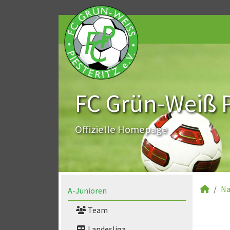
FC Grün-Weiß Pi
Offizielle Homepage
Na
A-Junioren
Team
Landesliga