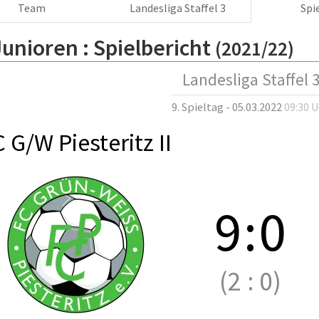
Team
Landesliga Staffel 3
Spi
Junioren :
Spielbericht
(2021/22)
Landesliga Staffel 
9. Spieltag - 05.03.2022
09:30 
 G/W Piesteritz II
9
:
0
(2
:
0)