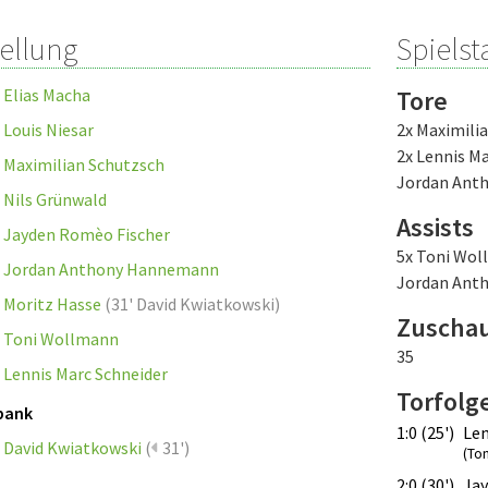
tellung
Spielsta
Elias Macha
Tore
Louis Niesar
2x Maximili
2x Lennis Ma
Maximilian Schutzsch
Jordan Ant
Nils Grünwald
Assists
Jayden Romèo Fischer
5x Toni Wo
Jordan Anthony Hannemann
Jordan Ant
Moritz Hasse
(
31' David Kwiatkowski
)
Zuscha
Toni Wollmann
35
Lennis Marc Schneider
Torfolg
bank
1:0 (25')
Len
David Kwiatkowski
(
31')
(To
2:0 (30')
Jay