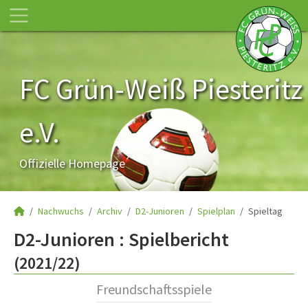
FC Grün-Weiß Piesteritz
e.V.
Offizielle Homepage
Nachwuchs
Archiv
D2-Junioren
Spielplan
Spieltag
D2-Junioren :
Spielbericht
(2021/22)
Freundschaftsspiele