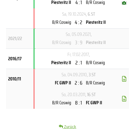
4 : 1
Piesteritz II
B/R Coswig
(
)
Sa, 19.10.2024
, 6.ST
4 : 2
B/R Coswig
Piesteritz II
So, 05.09.2021
,
2021/22
3 : 9
B/R Coswig
Piesteritz II
Fr, 17.02.2017
,
2016/17
2 : 1
Piesteritz II
B/R Coswig
Sa, 04.09.2010
, 3.ST
2010/11
2 : 6
FC GWP II
B/R Coswig
So, 20.03.2011
, 16.ST
8 : 1
B/R Coswig
FC GWP II
Zurück