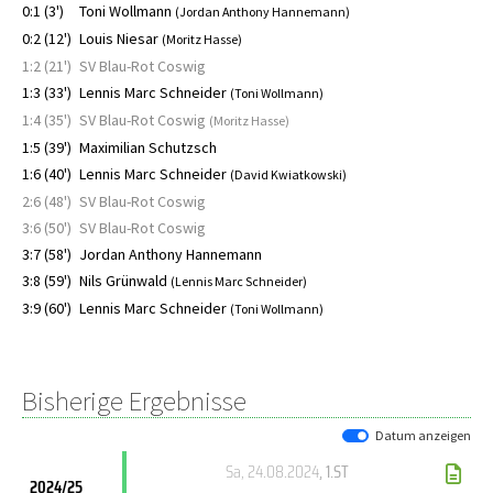
0:1 (3')
Toni Wollmann
(Jordan Anthony Hannemann)
0:2 (12')
Louis Niesar
(Moritz Hasse)
1:2 (21')
SV Blau-Rot Coswig
1:3 (33')
Lennis Marc Schneider
(Toni Wollmann)
1:4 (35')
SV Blau-Rot Coswig
(Moritz Hasse)
1:5 (39')
Maximilian Schutzsch
1:6 (40')
Lennis Marc Schneider
(David Kwiatkowski)
2:6 (48')
SV Blau-Rot Coswig
3:6 (50')
SV Blau-Rot Coswig
3:7 (58')
Jordan Anthony Hannemann
3:8 (59')
Nils Grünwald
(Lennis Marc Schneider)
3:9 (60')
Lennis Marc Schneider
(Toni Wollmann)
Bisherige Ergebnisse
Datum anzeigen
Sa, 24.08.2024
, 1.ST
2024/25