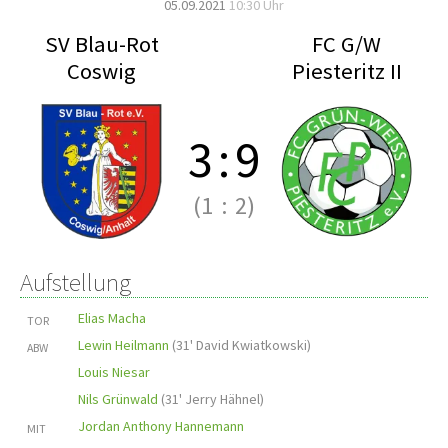
05.09.2021
10:30 Uhr
SV Blau-Rot
FC G/W
Coswig
Piesteritz II
3
:
9
(1
:
2)
Aufstellung
Elias Macha
TOR
Lewin Heilmann
(
31' David Kwiatkowski
)
ABW
Louis Niesar
Nils Grünwald
(
31' Jerry Hähnel
)
Jordan Anthony Hannemann
MIT