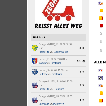
S
Rückblick
U
B-Jugend (U17), Fr. 31.07. 18:30
Uhr
3:3
N
Piesteritz
vs.
Luckenwalde
Herren, Fr. 31.07. 19:00 Uhr
2:1
ALLE 
Coswig
vs.
Piesteritz II
Herren, Sa. 01.08. 15:00 Uhr
2:2
Beilrode
vs.
Piesteritz
C-Jugend (U15), So. 02.08. 11:00
Uhr
6:5
Piesteritz
vs.
Eilenburg
B-Jugend (U17), Mi. 05.08. 18:00
Uhr
4:2
Eilenburg
vs.
Piesteritz