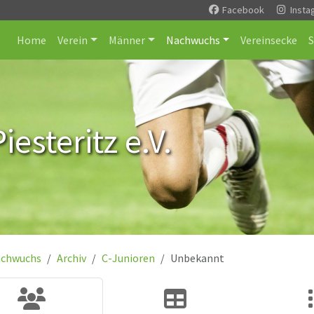
Facebook
Insta
Home
Verein
Männer
Nachwuchs
Vereinsecke
esteritz e.V.
chwuchs
Archiv
C-Junioren
Unbekannt