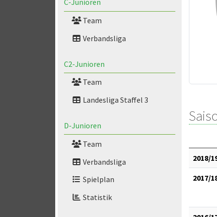
C-Junioren
Team
Verbandsliga
C2-Junioren
Team
Landesliga Staffel 3
Saiso
D-Junioren
Team
2018/1
Verbandsliga
2017/1
Spielplan
Statistik
2016/1