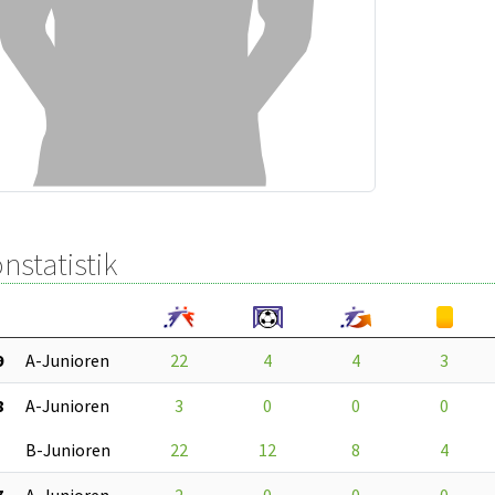
nstatistik
9
A-Junioren
22
4
4
3
8
A-Junioren
3
0
0
0
B-Junioren
22
12
8
4
7
A-Junioren
2
0
0
0