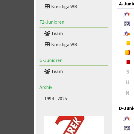
A-Juni
Kreisliga WB
F2-Junioren
Team
Kreisliga WB
G-Junioren
S
Team
U
Archiv
N
1994 - 2025
D-Juni