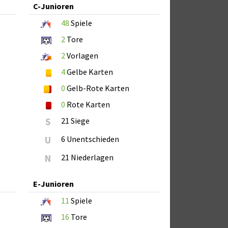
C-Junioren
48
Spiele
2
Tore
2
Vorlagen
4
Gelbe Karten
0
Gelb-Rote Karten
0
Rote Karten
S
21 Siege
U
6 Unentschieden
N
21 Niederlagen
E-Junioren
11
Spiele
16
Tore