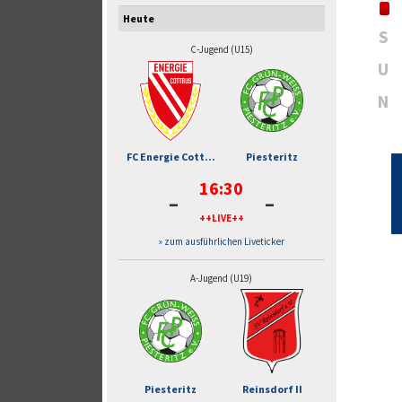
Heute
S
C-Jugend (U15)
U
N
FC Energie Cott...
Piesteritz
16:30
-
-
++LIVE++
» zum ausführlichen Liveticker
A-Jugend (U19)
Piesteritz
Reinsdorf II