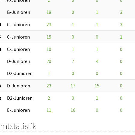
B-Junioren
18
0
1
3
6
C-Junioren
23
1
1
3
5
C-Junioren
15
0
0
1
4
C-Junioren
10
1
1
0
D-Junioren
20
7
4
0
D2-Junioren
1
0
0
0
3
D-Junioren
23
17
15
0
2
D2-Junioren
2
0
1
0
E-Junioren
11
16
0
0
mtstatistik