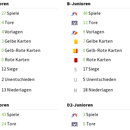
oren
B-Junioren
27
Spiele
40
Spiele
4
Tore
12
Tore
4
Vorlagen
9
Vorlagen
3
Gelbe Karten
7
Gelbe Karten
0
Gelb-Rote Karten
0
Gelb-Rote Karten
0
Rote Karten
0
Rote Karten
12 Siege
S
17 Siege
2 Unentschieden
U
5 Unentschieden
13 Niederlagen
N
18 Niederlagen
oren
D2-Junioren
43
Spiele
3
Spiele
24
Tore
0
Tore