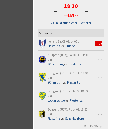
18:30
-
-
++LIVE++
» zum ausführlichen Liveticker
Vorschau
Herren, Sa. 08.08. 14:00 Uhr
live
Piesteritz
vs.
Turbine
B-Jugend (U17), So. 09.08. 11:30
Uhr
-:-
SC Bernburg
vs.
Piesteritz
C-Jugend (U15), Di. 11.08. 18:00
Uhr
-:-
SC Templin
vs.
Piesteritz
C-Jugend (U15), Fr. 14.08. 18:00
Uhr
-:-
Luckenwalde
vs.
Piesteritz
B-Jugend (U17), Fr. 14.08. 18:30
Uhr
-:-
Piesteritz
vs.
Schenkenberg
© FuPa-Widget