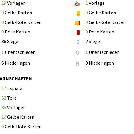
19
Vorlagen
1
Vorlage
0
Gelbe Karten
0
Gelbe Karten
0
Gelb-Rote Karten
0
Gelb-Rote Karten
0
Rote Karten
0
Rote Karten
36 Siege
S
2 Siege
1 Unentschieden
U
1 Unentschieden
6 Niederlagen
N
0 Niederlagen
MANNSCHAFTEN
172
Spiele
58
Tore
35
Vorlagen
14
Gelbe Karten
0
Gelb-Rote Karten