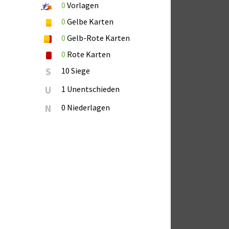
0
Vorlagen
0
Gelbe Karten
0
Gelb-Rote Karten
0
Rote Karten
S
10 Siege
U
1 Unentschieden
N
0 Niederlagen