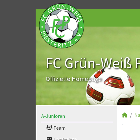
FC Grün-Weiß Pi
Offizielle Homepage
Na
A-Junioren
Team
Landesliga