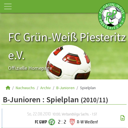
FC Grün-Weiß Piesteritz
e.V.
Offizielle Homepage
Nachwuchs
Archiv
B-Junioren
Spielplan
B-Junioren :
Spielplan
(2010/11)
So, 22.08.2010
10:00
,
Verbandsliga Sachs. - 1.ST
2 : 2
FC GWP
R-W Weißenf