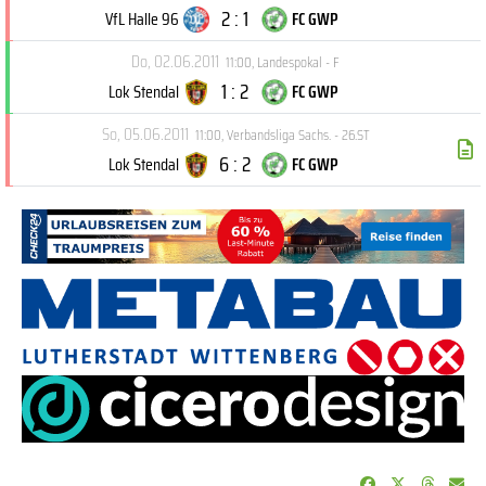
2 : 1
VfL Halle 96
FC GWP
Do, 02.06.2011
11:00
,
Landespokal - F
1 : 2
Lok Stendal
FC GWP
So, 05.06.2011
11:00
,
Verbandsliga Sachs. - 26.ST
6 : 2
Lok Stendal
FC GWP