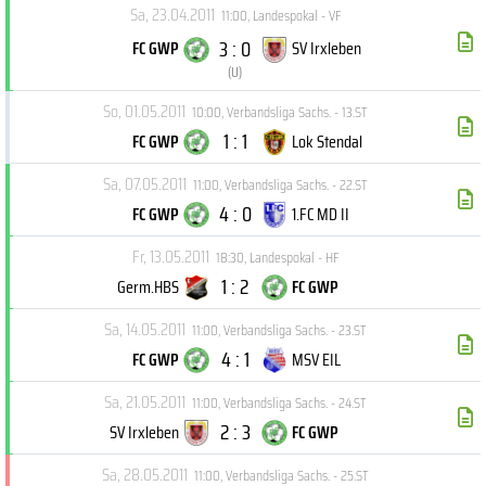
Sa, 23.04.2011
11:00
,
Landespokal - VF
3 : 0
FC GWP
SV Irxleben
(
U
)
So, 01.05.2011
10:00
,
Verbandsliga Sachs. - 13.ST
1 : 1
FC GWP
Lok Stendal
Sa, 07.05.2011
11:00
,
Verbandsliga Sachs. - 22.ST
4 : 0
FC GWP
1.FC MD II
Fr, 13.05.2011
18:30
,
Landespokal - HF
1 : 2
Germ.HBS
FC GWP
Sa, 14.05.2011
11:00
,
Verbandsliga Sachs. - 23.ST
4 : 1
FC GWP
MSV EIL
Sa, 21.05.2011
11:00
,
Verbandsliga Sachs. - 24.ST
2 : 3
SV Irxleben
FC GWP
Sa, 28.05.2011
11:00
,
Verbandsliga Sachs. - 25.ST