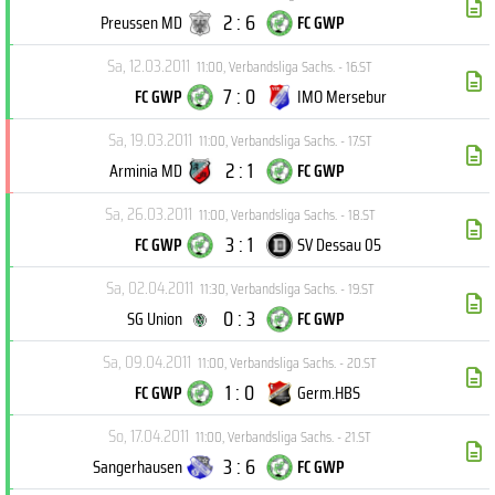
2 : 6
Preussen MD
FC GWP
Sa, 12.03.2011
11:00
,
Verbandsliga Sachs. - 16.ST
7 : 0
FC GWP
IMO Mersebur
Sa, 19.03.2011
11:00
,
Verbandsliga Sachs. - 17.ST
2 : 1
Arminia MD
FC GWP
Sa, 26.03.2011
11:00
,
Verbandsliga Sachs. - 18.ST
3 : 1
FC GWP
SV Dessau 05
Sa, 02.04.2011
11:30
,
Verbandsliga Sachs. - 19.ST
0 : 3
SG Union
FC GWP
Sa, 09.04.2011
11:00
,
Verbandsliga Sachs. - 20.ST
1 : 0
FC GWP
Germ.HBS
So, 17.04.2011
11:00
,
Verbandsliga Sachs. - 21.ST
3 : 6
Sangerhausen
FC GWP