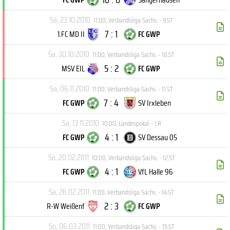
Sa, 23.10.2010
11:00
,
Verbandsliga Sachs. - 9.ST
7 : 1
1.FC MD II
FC GWP
Sa, 30.10.2010
11:00
,
Verbandsliga Sachs. - 10.ST
5 : 2
MSV EIL
FC GWP
Sa, 06.11.2010
11:00
,
Verbandsliga Sachs. - 11.ST
7 : 4
FC GWP
SV Irxleben
Sa, 13.11.2010
10:00
,
Landespokal - 1.R
4 : 1
FC GWP
SV Dessau 05
So, 20.02.2011
10:00
,
Verbandsliga Sachs. - 12.ST
4 : 1
FC GWP
VfL Halle 96
Sa, 26.02.2011
11:00
,
Verbandsliga Sachs. - 14.ST
2 : 3
R-W Weißenf
FC GWP
So, 06.03.2011
11:00
,
Verbandsliga Sachs. - 15.ST