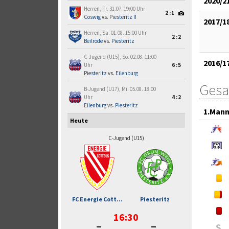
2020/2
Herren, Fr. 31.07. 19:00 Uhr
2:1
Coswig
vs.
Piesteritz II
2017/1
Herren, Sa. 01.08. 15:00 Uhr
2:2
Beilrode
vs.
Piesteritz
C-Jugend (U15), So. 02.08. 11:00
2016/1
Uhr
6:5
Piesteritz
vs.
Eilenburg
Gesa
B-Jugend (U17), Mi. 05.08. 18:00
Uhr
4:2
Eilenburg
vs.
Piesteritz
1.Mann
Heute
C-Jugend (U15)
FC Energie Cott...
Piesteritz
16:30
-
-
S