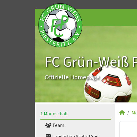
FC Grün-Weiß Pi
Offizielle Homepage
Mä
1.Mannschaft
Team
Landesliga Staffel Süd