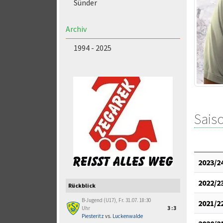
Sünder
Archiv
1994 - 2025
Saiso
2023/2
2022/2
Rückblick
B-Jugend (U17), Fr. 31.07. 18:30
2021/2
Uhr
3:3
Piesteritz
vs.
Luckenwalde