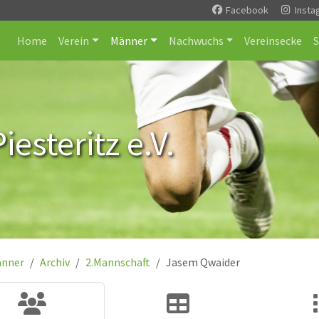
Facebook
Insta
Home
Verein
Männer
Nachwuchs
Vereinsecke
esteritz e.V.
nner
Archiv
2.Mannschaft
Jasem Qwaider