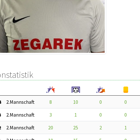
nstatistik
4
2.Mannschaft
8
10
0
0
3
2.Mannschaft
3
1
0
0
2
2.Mannschaft
20
25
2
1