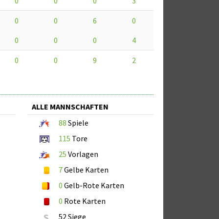
0
0
0
3
0
0
6
0
0
0
0
4
0
0
9
2
ALLE MANNSCHAFTEN
88
Spiele
115
Tore
25
Vorlagen
7
Gelbe Karten
0
Gelb-Rote Karten
0
Rote Karten
S
52 Siege