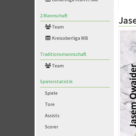
2.Mannschaft
Jas
Team
Kreisoberliga WB
Traditionsmannschaft
Team
Spielerstatistik
Spiele
Tore
Assists
Scorer