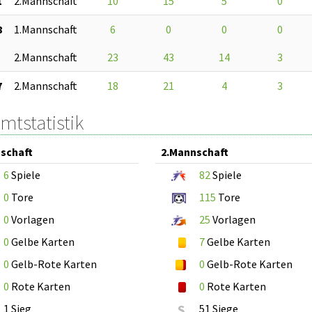
1
2.Mannschaft
10
15
5
0
8
1.Mannschaft
6
0
0
0
2.Mannschaft
23
43
14
3
7
2.Mannschaft
18
21
4
3
mtstatistik
schaft
2.Mannschaft
6
Spiele
82
Spiele
0
Tore
115
Tore
0
Vorlagen
25
Vorlagen
0
Gelbe Karten
7
Gelbe Karten
0
Gelb-Rote Karten
0
Gelb-Rote Karten
0
Rote Karten
0
Rote Karten
1 Sieg
S
51 Siege