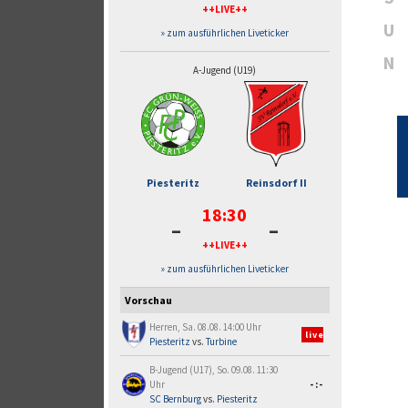
++LIVE++
U
» zum ausführlichen Liveticker
N
A-Jugend (U19)
Piesteritz
Reinsdorf II
18:30
-
-
++LIVE++
» zum ausführlichen Liveticker
Vorschau
Herren, Sa. 08.08. 14:00 Uhr
live
Piesteritz
vs.
Turbine
B-Jugend (U17), So. 09.08. 11:30
Uhr
-:-
SC Bernburg
vs.
Piesteritz