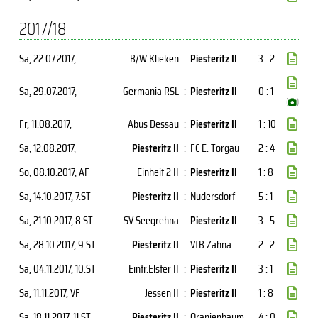
2017/18
Sa, 22.07.2017
,
B/W Klieken
:
Piesteritz II
3 : 2
Sa, 29.07.2017
,
Germania RSL
:
Piesteritz II
0 : 1
(
)
Fr, 11.08.2017
,
Abus Dessau
:
Piesteritz II
1 : 10
Sa, 12.08.2017
,
Piesteritz II
:
FC E. Torgau
2 : 4
So, 08.10.2017
, AF
Einheit 2 II
:
Piesteritz II
1 : 8
Sa, 14.10.2017
, 7.ST
Piesteritz II
:
Nudersdorf
5 : 1
Sa, 21.10.2017
, 8.ST
SV Seegrehna
:
Piesteritz II
3 : 5
Sa, 28.10.2017
, 9.ST
Piesteritz II
:
VfB Zahna
2 : 2
Sa, 04.11.2017
, 10.ST
Eintr.Elster II
:
Piesteritz II
3 : 1
Sa, 11.11.2017
, VF
Jessen II
:
Piesteritz II
1 : 8
Sa, 18.11.2017
, 11.ST
Piesteritz II
:
Oranienbaum
4 : 0