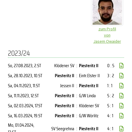
zum Profil
von
Jasem Qwaider
2023/24
So, 27.08.2023
, 2.ST
Klödener SV
:
Piesteritz II
0 : 5
Sa, 28.10.2023
, 10.ST
Piesteritz II
:
Eintr.Elster II
3 : 2
Sa, 04.11.2023
, 11.ST
Jessen II
:
Piesteritz II
1 : 1
Sa, 11.11.2023
, 12.ST
Piesteritz II
:
G/W Linda
5 : 2
Sa, 02.03.2024
, 17.ST
Piesteritz II
:
Klödener SV
5 : 1
Sa, 16.03.2024
, 19.ST
Piesteritz II
:
G/W Wörlitz
4 : 1
Mo, 01.04.2024
,
SV Seegrehna
:
Piesteritz II
4 : 1