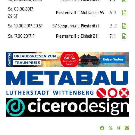
Sa, 03.06.2017
,
Piesteritz II
:
Mühlanger SV
4 : 1
29.ST
Sa, 10.06.2017
, 30.ST
SV Seegrehna
:
Piesteritz II
2 : 2
Sa, 17.06.2017
, F
Piesteritz II
:
Einheit 2 II
7 : 1