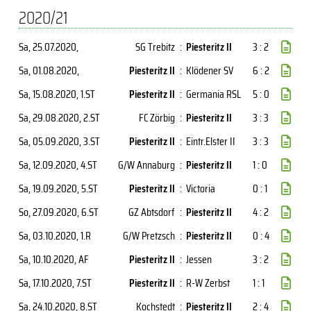
2020/21
Sa, 25.07.2020
,
SG Trebitz
:
Piesteritz II
3 : 2
Sa, 01.08.2020
,
Piesteritz II
:
Klödener SV
6 : 2
Sa, 15.08.2020
, 1.ST
Piesteritz II
:
Germania RSL
5 : 0
Sa, 29.08.2020
, 2.ST
FC Zörbig
:
Piesteritz II
3 : 3
Sa, 05.09.2020
, 3.ST
Piesteritz II
:
Eintr.Elster II
3 : 3
Sa, 12.09.2020
, 4.ST
G/W Annaburg
:
Piesteritz II
1 : 0
Sa, 19.09.2020
, 5.ST
Piesteritz II
:
Victoria
0 : 1
So, 27.09.2020
, 6.ST
GZ Abtsdorf
:
Piesteritz II
4 : 2
Sa, 03.10.2020
, 1.R
G/W Pretzsch
:
Piesteritz II
0 : 4
Sa, 10.10.2020
, AF
Piesteritz II
:
Jessen
3 : 2
Sa, 17.10.2020
, 7.ST
Piesteritz II
:
R-W Zerbst
1 : 1
Sa, 24.10.2020
, 8.ST
Kochstedt
:
Piesteritz II
2 : 4