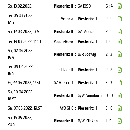
So, 13.02.2022
,
Piesteritz II
:
SV 1899
6 : 4
Sa, 05.03.2022
,
Victoria
:
Piesteritz II
2 : 5
12.ST
Sa, 12.03.2022
, 13.ST
Piesteritz II
:
GA Möhlau
2 : 1
Sa, 19.03.2022
, 14.ST
Pouch-Rösa
:
Piesteritz II
1 : 0
Sa, 02.04.2022
,
Piesteritz II
:
B/R Coswig
2 : 3
15.ST
Sa, 09.04.2022
,
Eintr.Elster II
:
Piesteritz II
2 : 2
16.ST
Fr, 22.04.2022
, 17.ST
GZ Abtsdorf
:
Piesteritz II
3 : 3
Sa, 30.04.2022
,
Piesteritz II
:
G/W Annaburg
0 : 0
18.ST
Sa, 07.05.2022
, 19.ST
VfB GHC
:
Piesteritz II
3 : 0
Sa, 14.05.2022
,
Piesteritz II
:
B/W Klieken
1 : 5
20.ST