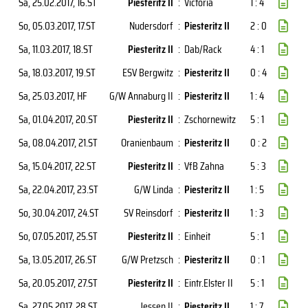
Sa, 25.02.2017
, 16.ST
Piesteritz II
:
Victoria
1 : 4
So, 05.03.2017
, 17.ST
Nudersdorf
:
Piesteritz II
2 : 0
Sa, 11.03.2017
, 18.ST
Piesteritz II
:
Dab/Rack
4 : 1
Sa, 18.03.2017
, 19.ST
ESV Bergwitz
:
Piesteritz II
0 : 4
Sa, 25.03.2017
, HF
G/W Annaburg II
:
Piesteritz II
1 : 4
Sa, 01.04.2017
, 20.ST
Piesteritz II
:
Zschornewitz
5 : 1
Sa, 08.04.2017
, 21.ST
Oranienbaum
:
Piesteritz II
0 : 2
Sa, 15.04.2017
, 22.ST
Piesteritz II
:
VfB Zahna
5 : 3
Sa, 22.04.2017
, 23.ST
G/W Linda
:
Piesteritz II
1 : 5
So, 30.04.2017
, 24.ST
SV Reinsdorf
:
Piesteritz II
1 : 3
So, 07.05.2017
, 25.ST
Piesteritz II
:
Einheit
5 : 1
Sa, 13.05.2017
, 26.ST
G/W Pretzsch
:
Piesteritz II
0 : 1
Sa, 20.05.2017
, 27.ST
Piesteritz II
:
Eintr.Elster II
5 : 1
Sa, 27.05.2017
, 28.ST
Jessen II
:
Piesteritz II
1 : 7