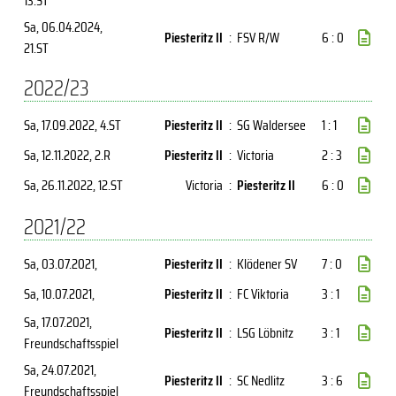
13.ST
Sa, 06.04.2024
,
Piesteritz II
:
FSV R/W
6 : 0
21.ST
2022/23
Sa, 17.09.2022
, 4.ST
Piesteritz II
:
SG Waldersee
1 : 1
Sa, 12.11.2022
, 2.R
Piesteritz II
:
Victoria
2 : 3
Sa, 26.11.2022
, 12.ST
Victoria
:
Piesteritz II
6 : 0
2021/22
Sa, 03.07.2021
,
Piesteritz II
:
Klödener SV
7 : 0
Sa, 10.07.2021
,
Piesteritz II
:
FC Viktoria
3 : 1
Sa, 17.07.2021
,
Piesteritz II
:
LSG Löbnitz
3 : 1
Freundschaftsspiel
Sa, 24.07.2021
,
Piesteritz II
:
SC Nedlitz
3 : 6
Freundschaftsspiel