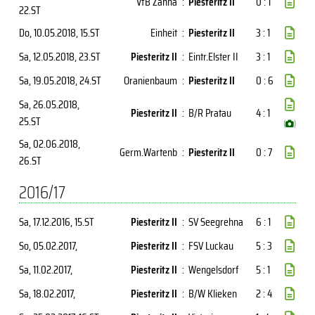
VfB Zahna
:
Piesteritz II
0 : 1
22.ST
Do, 10.05.2018
, 15.ST
Einheit
:
Piesteritz II
3 : 1
Sa, 12.05.2018
, 23.ST
Piesteritz II
:
Eintr.Elster II
3 : 1
Sa, 19.05.2018
, 24.ST
Oranienbaum
:
Piesteritz II
0 : 6
Sa, 26.05.2018
,
Piesteritz II
:
B/R Pratau
4 : 1
25.ST
(
)
Sa, 02.06.2018
,
Germ.Wartenb
:
Piesteritz II
0 : 7
26.ST
2016/17
Sa, 17.12.2016
, 15.ST
Piesteritz II
:
SV Seegrehna
6 : 1
So, 05.02.2017
,
Piesteritz II
:
FSV Luckau
5 : 3
Sa, 11.02.2017
,
Piesteritz II
:
Wengelsdorf
5 : 1
Sa, 18.02.2017
,
Piesteritz II
:
B/W Klieken
2 : 4