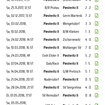
Sa, 25.11.2017
, 12.ST
B/R Pratau
:
Piesteritz II
2 : 2
Sa, 02.12.2017
, 13.ST
Piesteritz II
:
Germ.Wartenb
7 : 2
Sa, 03.02.2018
,
Piesteritz II
:
Wengelsdorf
3 : 3
Sa, 10.02.2018
,
Piesteritz II
:
B/W Klieken
1 : 3
Sa, 24.02.2018
, 14.ST
Piesteritz II
:
Zschornewitz
4 : 0
Sa, 10.03.2018
, 16.ST
Piesteritz II
:
Mühlanger SV
7 : 0
Sa, 24.03.2018
, HF
Eintr.Elster II
:
Piesteritz II
5 : 2
Sa, 07.04.2018
, 18.ST
Dab/Rack
:
Piesteritz II
1 : 5
Sa, 14.04.2018
, 19.ST
Piesteritz II
:
G/W Pretzsch
5 : 1
Sa, 21.04.2018
, 20.ST
Nudersdorf
:
Piesteritz II
0 : 5
Sa, 28.04.2018
, 21.ST
Piesteritz II
:
SV Seegrehna
4 : 0
Di, 01.05.2018
, 17.ST
SV Reinsdorf
:
Piesteritz II
0 : 8
Sa, 05.05.2018
,