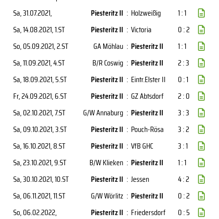
Sa, 31.07.2021
,
Piesteritz II
:
Holzweißig
1 : 1
Sa, 14.08.2021
, 1.ST
Piesteritz II
:
Victoria
0 : 2
So, 05.09.2021
, 2.ST
GA Möhlau
:
Piesteritz II
1 : 1
Sa, 11.09.2021
, 4.ST
B/R Coswig
:
Piesteritz II
2 : 3
Sa, 18.09.2021
, 5.ST
Piesteritz II
:
Eintr.Elster II
0 : 1
Fr, 24.09.2021
, 6.ST
Piesteritz II
:
GZ Abtsdorf
2 : 0
Sa, 02.10.2021
, 7.ST
G/W Annaburg
:
Piesteritz II
3 : 3
Sa, 09.10.2021
, 3.ST
Piesteritz II
:
Pouch-Rösa
3 : 2
Sa, 16.10.2021
, 8.ST
Piesteritz II
:
VfB GHC
3 : 1
Sa, 23.10.2021
, 9.ST
B/W Klieken
:
Piesteritz II
1 : 1
Sa, 30.10.2021
, 10.ST
Piesteritz II
:
Jessen
4 : 2
Sa, 06.11.2021
, 11.ST
G/W Wörlitz
:
Piesteritz II
0 : 2
So, 06.02.2022
,
Piesteritz II
:
Friedersdorf
0 : 5