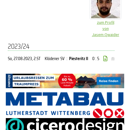
zum Profil
von
Jasem Qwaider
2023/24
So, 27.08.2023
, 2.ST
Klödener SV
:
Piesteritz II
0 : 5
(1)