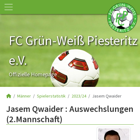
FC Grün-Weiß Piesteritz
e.V.
Offizielle Homepage
Männer
Spielerstatistik
2023/24
Jasem Qwaider
Jasem Qwaider : Auswechslungen
(2.Mannschaft)