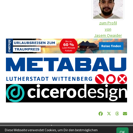
zum Profil
von
Jasem Qwaider
soccero.de
Diese Webseite verwendet Cookies, um Dir den bestmöglichen
OK