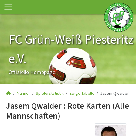
FC Grün-Weiß Piesteritz
e.V.
Offizielle Homepage
Männer
Spielerstatistik
Ewige Tabelle
Jasem Qwaider
Jasem Qwaider : Rote Karten (Alle
Mannschaften)