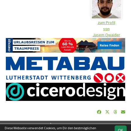
zum Profil
von
Jasem Qwaider
soccero.de
Diese Webseite verwendet Cookies, um Dir den bestmöglichen
OK