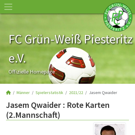
FC Grün-Weiß Piesteritz
e.V.
Offizielle Homepage
Männer
Spielerstatistik
2021/22
Jasem Qwaider
Jasem Qwaider : Rote Karten
(2.Mannschaft)