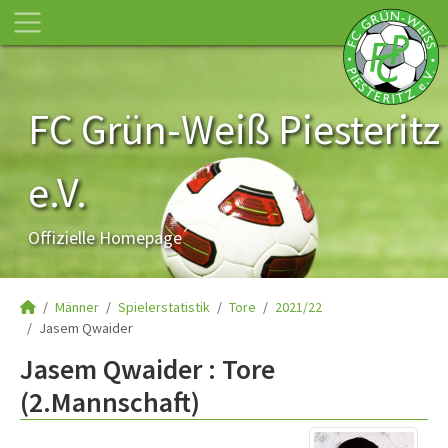
FC Grün-Weiß Piesteritz
e.V.
Offizielle Homepage
Männer
Spielerstatistik
Tore
2021/22
Jasem Qwaider
Jasem Qwaider : Tore
(2.Mannschaft)