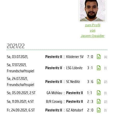
zum Profil
von
Jasem Qwaider
2021/22
Sa, 03.07.2021
,
Piesteritz II
:
Klödener SV
7 : 0
(4)
Sa, 17.07.2021
,
Piesteritz II
:
LSG Löbnitz
3 : 1
(1)
Freundschaftsspiel
Sa, 24.07.2021
,
Piesteritz II
:
SC Nedlitz
3 : 6
(2)
Freundschaftsspiel
So, 05.09.2021
, 2.ST
GA Möhlau
:
Piesteritz II
1 : 1
(1)
Sa, 11.09.2021
, 4.ST
B/R Coswig
:
Piesteritz II
2 : 3
(2)
Fr, 24.09.2021
, 6.ST
Piesteritz II
:
GZ Abtsdorf
2 : 0
(1)