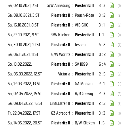
Sa, 02.10.2021
, 7.ST
G/W Annaburg
:
Piesteritz II
3 : 3
(1)
Sa, 09.10.2021
, 3.ST
Piesteritz II
:
Pouch-Rösa
3 : 2
(2)
Sa, 16.10.2021
, 8.ST
Piesteritz II
:
VfB GHC
3 : 1
(2)
Sa, 23.10.2021
, 9.ST
B/W Klieken
:
Piesteritz II
1 : 1
(1)
Sa, 30.10.2021
, 10.ST
Piesteritz II
:
Jessen
4 : 2
(4)
Sa, 06.11.2021
, 11.ST
G/W Wörlitz
:
Piesteritz II
0 : 2
(1)
So, 13.02.2022
,
Piesteritz II
:
SV 1899
6 : 4
(6)
Sa, 05.03.2022
, 12.ST
Victoria
:
Piesteritz II
2 : 5
(2)
Sa, 12.03.2022
, 13.ST
Piesteritz II
:
GA Möhlau
2 : 1
(2)
Sa, 02.04.2022
, 15.ST
Piesteritz II
:
B/R Coswig
2 : 3
(2)
Sa, 09.04.2022
, 16.ST
Eintr.Elster II
:
Piesteritz II
2 : 2
(2)
Fr, 22.04.2022
, 17.ST
GZ Abtsdorf
:
Piesteritz II
3 : 3
(1)
Sa, 14.05.2022
, 20.ST
Piesteritz II
:
B/W Klieken
1 : 5
(1)