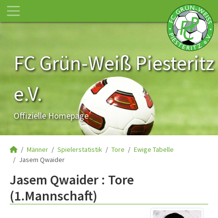
FC Grün-Weiß Piesteritz
e.V.
Offizielle Homepage
Männer
Spielerstatistik
Tore
Ewige Tabelle
Jasem Qwaider
Jasem Qwaider : Tore
(1.Mannschaft)