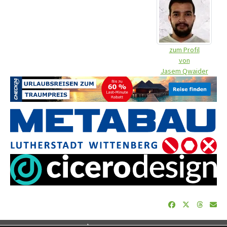
zum Profil
von
Jasem Qwaider