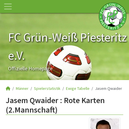
FC Grün-Weiß Piesteritz
e.V.
Offizielle Homepage
Männer
Spielerstatistik
Ewige Tabelle
Jasem Qwaider
Jasem Qwaider : Rote Karten
(2.Mannschaft)