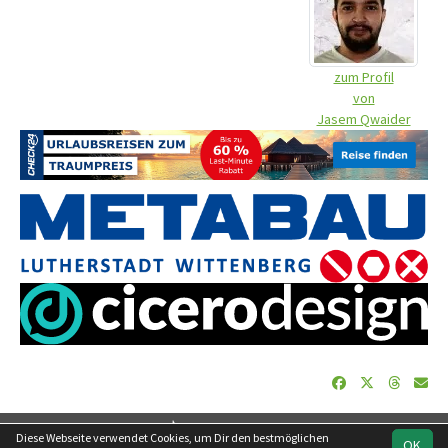
zum Profil
von
Jasem Qwaider
soccero.de
Diese Webseite verwendet Cookies, um Dir den bestmöglichen
OK