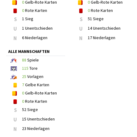
0
Gelb-Rote Karten
0
Gelb-Rote Karten
0
Rote Karten
0
Rote Karten
S
1 Sieg
S
51 Siege
U
1 Unentschieden
U
14 Unentschieden
N
6 Niederlagen
N
17 Niederlagen
ALLE MANNSCHAFTEN
88
Spiele
115
Tore
25
Vorlagen
7
Gelbe Karten
0
Gelb-Rote Karten
0
Rote Karten
S
52 Siege
U
15 Unentschieden
N
23 Niederlagen