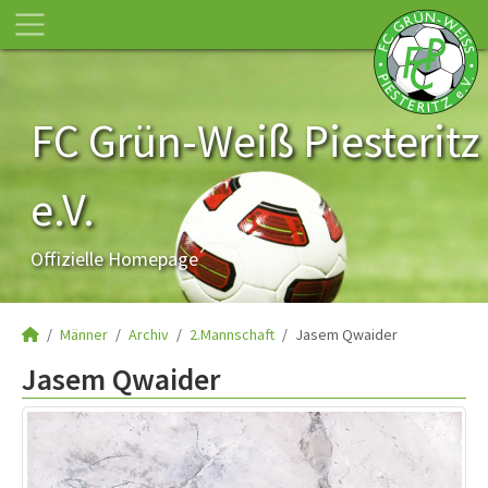
FC Grün-Weiß Piesteritz
e.V.
Offizielle Homepage
Männer
Archiv
2.Mannschaft
Jasem Qwaider
Jasem Qwaider