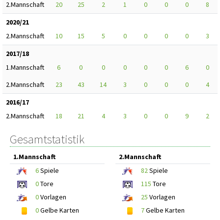
2.Mannschaft
20
25
2
1
0
0
0
8
2020/21
2.Mannschaft
10
15
5
0
0
0
0
3
2017/18
1.Mannschaft
6
0
0
0
0
0
6
0
2.Mannschaft
23
43
14
3
0
0
0
4
2016/17
2.Mannschaft
18
21
4
3
0
0
9
2
Gesamtstatistik
1.Mannschaft
2.Mannschaft
6
Spiele
82
Spiele
0
Tore
115
Tore
0
Vorlagen
25
Vorlagen
0
Gelbe Karten
7
Gelbe Karten