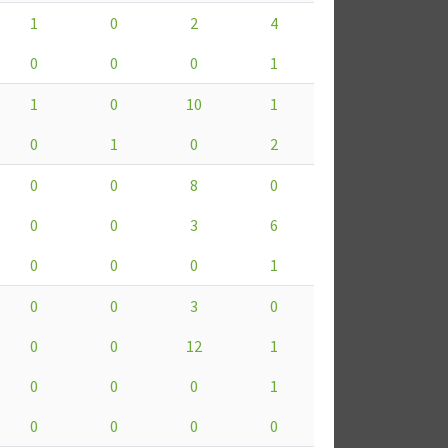
1
0
2
4
0
0
0
1
1
0
10
1
0
1
0
2
0
0
8
0
0
0
3
6
0
0
0
1
0
0
3
0
0
0
12
1
0
0
0
1
0
0
0
0