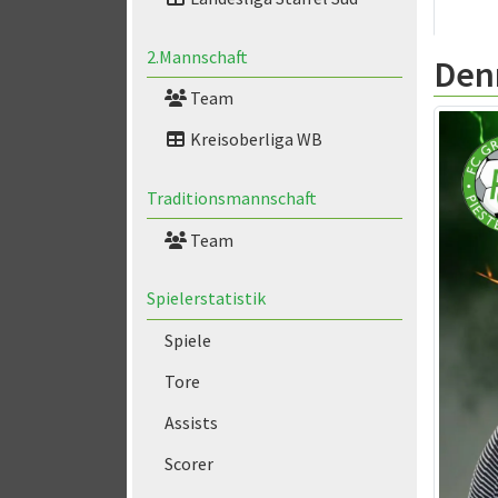
2.Mannschaft
Den
Team
Kreisoberliga WB
Traditionsmannschaft
Team
Spielerstatistik
Spiele
Tore
Assists
Scorer