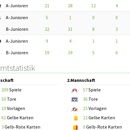
2
A-Junioren
21
28
12
4
1
A-Junioren
5
1
0
0
B-Junioren
22
31
8
3
0
A-Junioren
9
4
1
1
B-Junioren
19
19
5
6
mtstatistik
schaft
2.Mannschaft
209
Spiele
57
Spiele
50
Tore
36
Tore
10
Vorlagen
15
Vorlagen
61
Gelbe Karten
12
Gelbe Karten
3
Gelb-Rote Karten
0
Gelb-Rote Karten