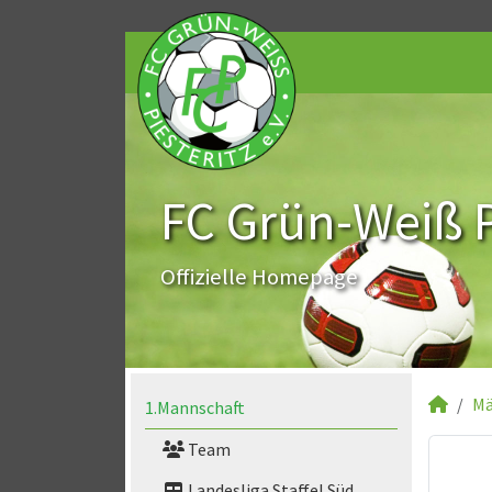
FC Grün-Weiß Pi
Offizielle Homepage
Mä
1.Mannschaft
Team
Landesliga Staffel Süd