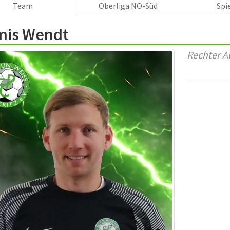
Team
Oberliga NO-Süd
Spi
nis Wendt
Rechter A