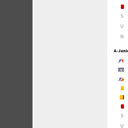
S
U
N
A-Juni
S
U