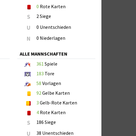
0
Rote Karten
S
2 Siege
U
0 Unentschieden
N
0 Niederlagen
ALLE MANNSCHAFTEN
361
Spiele
183
Tore
58
Vorlagen
92
Gelbe Karten
3
Gelb-Rote Karten
4
Rote Karten
S
186 Siege
U
38 Unentschieden