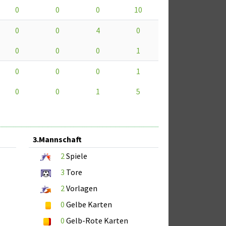
0
0
0
10
0
0
4
0
0
0
0
1
0
0
0
1
0
0
1
5
3.Mannschaft
2
Spiele
3
Tore
2
Vorlagen
0
Gelbe Karten
0
Gelb-Rote Karten