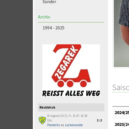
Sünder
Archiv
1994 - 2025
Saiso
Rückblick
2024/2
B-Jugend (U17), Fr. 31.07. 18:30
Uhr
3:3
2023/2
Piesteritz
vs.
Luckenwalde