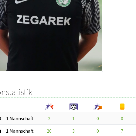
nstatistik
5
1.Mannschaft
2
1
0
0
4
1.Mannschaft
20
3
0
7