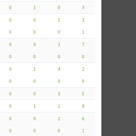
0
1
0
3
0
0
1
3
0
0
0
1
0
0
3
7
0
0
0
0
0
1
4
2
0
0
0
0
0
0
3
5
0
1
2
8
0
0
2
6
0
0
0
1