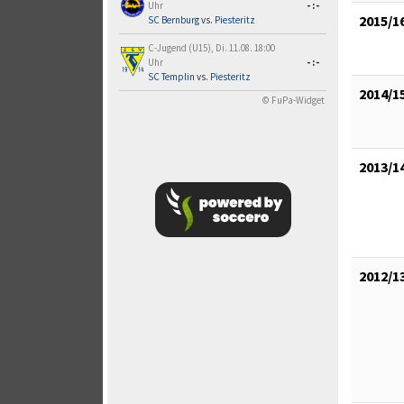
Uhr
-:-
2015/1
SC Bernburg
vs.
Piesteritz
C-Jugend (U15), Di. 11.08. 18:00
Uhr
-:-
SC Templin
vs.
Piesteritz
2014/1
© FuPa-Widget
2013/1
2012/1