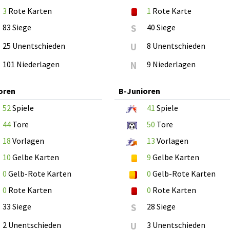
3
Rote Karten
1
Rote Karte
83 Siege
S
40 Siege
25 Unentschieden
U
8 Unentschieden
101 Niederlagen
N
9 Niederlagen
oren
B-Junioren
52
Spiele
41
Spiele
44
Tore
50
Tore
18
Vorlagen
13
Vorlagen
10
Gelbe Karten
9
Gelbe Karten
0
Gelb-Rote Karten
0
Gelb-Rote Karten
0
Rote Karten
0
Rote Karten
33 Siege
S
28 Siege
2 Unentschieden
U
3 Unentschieden