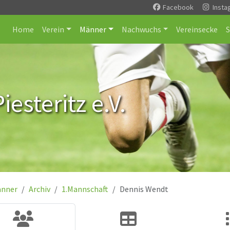
Facebook
Insta
Home
Verein
Männer
Nachwuchs
Vereinsecke
esteritz e.V.
nner
Archiv
1.Mannschaft
Dennis Wendt