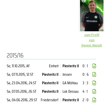
zum Profil
von
Dennis Wendt
2015/16
So, 11.10.2015
, AF
Einheit
:
Piesteritz II
0 : 1
Sa, 07.11.2015
, 12.ST
Piesteritz II
:
Jessen
0 : 6
Sa, 23.04.2016
, 24.ST
Piesteritz II
:
GA Möhlau
3 : 3
Sa, 07.05.2016
, 26.ST
Piesteritz II
:
Lok Dessau
4 : 1
Sa, 04.06.2016
, 29.ST
Friedersdorf
:
Piesteritz II
2 : 0