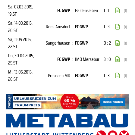
Sa, 07.03.2015
,
FC GWP
:
Haldensleben
1 : 1
(1)
19.ST
Sa, 14.03.2015
,
Rom. Amsdorf
:
FC GWP
1 : 3
(1)
20.ST
Sa, 11.04.2015
,
Sangerhausen
:
FC GWP
0 : 2
(1)
22.ST
Do, 30.04.2015
,
FC GWP
:
IMO Mersebur
3 : 0
(1)
25.ST
Mi, 13.05.2015
,
Preussen MD
:
FC GWP
1 : 3
(1)
26.ST