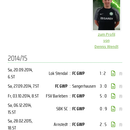
zum Profil
von
Dennis Wendt
2014/15
Sa, 20.09.2014
,
Lok Stendal
:
FC GWP
1 : 2
(1)
6.ST
Sa, 27.09.2014
, 7.ST
FC GWP
:
Sangerhausen
3 : 0
(1)
Fr, 03.10.2014
, 8.ST
FSV Barleben
:
FC GWP
5 : 0
(1)
Sa, 06.12.2014
,
SBK SC
:
FC GWP
0 : 9
(1)
15.ST
Sa, 28.02.2015
,
Arnstedt
:
FC GWP
2 : 5
(1)
18.ST