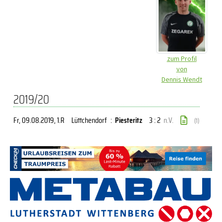
zum Profil
von
Dennis Wendt
2019/20
Fr, 09.08.2019
, 1.R
Lüttchendorf
:
Piesteritz
3 : 2
n.V.
(1)