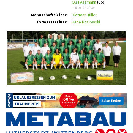
Olaf Assmann
(Co)
seit 01.01.2008
Mannschaftsleiter:
Dietmar Hüller
Torwarttrainer:
René Koslowski