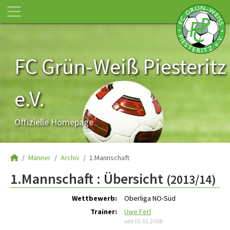
FC Grün-Weiß Piesteritz
e.V.
Offizielle Homepage
Männer
Archiv
1.Mannschaft
1.Mannschaft :
Übersicht
(2013/14)
Wettbewerb:
Oberliga NO-Süd
Trainer:
Uwe Ferl
seit 01.01.2008