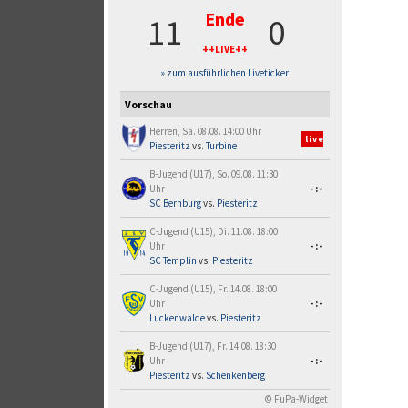
Ende
11
0
++LIVE++
» zum ausführlichen Liveticker
Vorschau
Herren, Sa. 08.08. 14:00 Uhr
live
Piesteritz
vs.
Turbine
B-Jugend (U17), So. 09.08. 11:30
Uhr
-:-
SC Bernburg
vs.
Piesteritz
C-Jugend (U15), Di. 11.08. 18:00
Uhr
-:-
SC Templin
vs.
Piesteritz
C-Jugend (U15), Fr. 14.08. 18:00
Uhr
-:-
Luckenwalde
vs.
Piesteritz
B-Jugend (U17), Fr. 14.08. 18:30
Uhr
-:-
Piesteritz
vs.
Schenkenberg
© FuPa-Widget