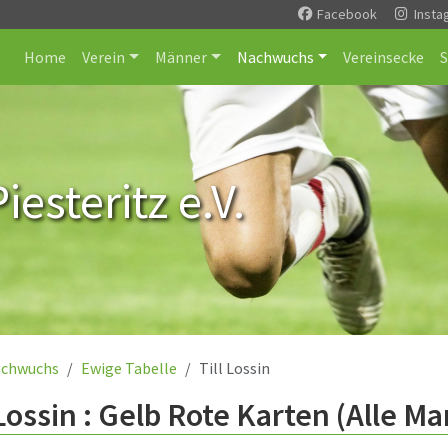
Facebook
Insta
Home
Verein
Männer
Nachwuchs
Vereinsecke
esteritz e.V.
chwuchs
Ewige Tabelle
Till Lossin
 Lossin : Gelb Rote Karten (Alle M