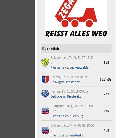
Rückblick
B-Jugend (U17), Fr. 31.07. 18:30
Uhr
3:3
Piesteritz
vs.
Luckenwalde
Herren, Fr. 31.07. 19:00 Uhr
2:1
Coswig
vs.
Piesteritz II
Herren, Sa. 01.08. 15:00 Uhr
2:2
Beilrode
vs.
Piesteritz
C-Jugend (U15), So. 02.08. 11:00
Uhr
6:5
Piesteritz
vs.
Eilenburg
B-Jugend (U17), Mi. 05.08. 18:00
Uhr
4:2
Eilenburg
vs.
Piesteritz