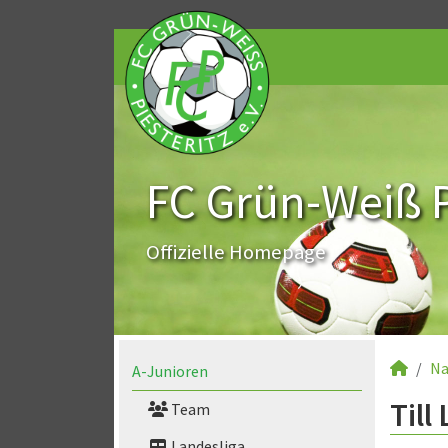
FC Grün-Weiß Pi
Offizielle Homepage
Na
A-Junioren
Till
Team
Landesliga