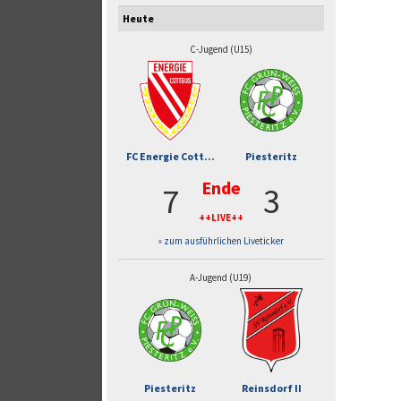
Heute
C-Jugend (U15)
FC Energie Cott...
Piesteritz
Ende
7
3
++LIVE++
» zum ausführlichen Liveticker
A-Jugend (U19)
Piesteritz
Reinsdorf II