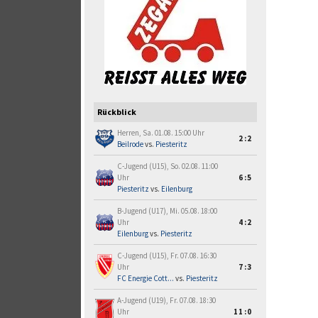
Rückblick
Herren, Sa. 01.08. 15:00 Uhr
2:2
Beilrode
vs.
Piesteritz
C-Jugend (U15), So. 02.08. 11:00
Uhr
6:5
Piesteritz
vs.
Eilenburg
B-Jugend (U17), Mi. 05.08. 18:00
Uhr
4:2
Eilenburg
vs.
Piesteritz
C-Jugend (U15), Fr. 07.08. 16:30
Uhr
7:3
FC Energie Cott...
vs.
Piesteritz
A-Jugend (U19), Fr. 07.08. 18:30
Uhr
11:0