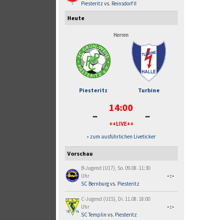
Piesteritz
vs.
Reinsdorf II
Heute
Herren
Piesteritz
Turbine
14:00
-
-
++LIVE++
» zum ausführlichen Liveticker
Vorschau
B-Jugend (U17), So. 09.08. 11:30
Uhr
-:-
SC Bernburg
vs.
Piesteritz
C-Jugend (U15), Di. 11.08. 18:00
Uhr
-:-
SC Templin
vs.
Piesteritz