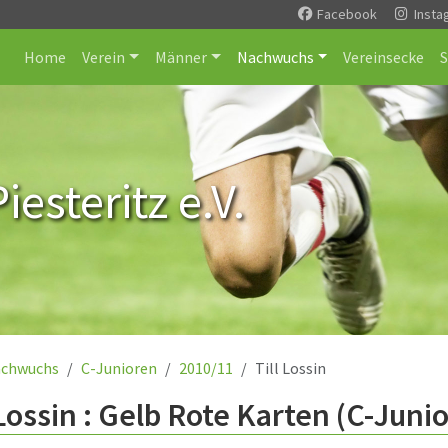
Facebook
Insta
Home
Verein
Männer
Nachwuchs
Vereinsecke
esteritz e.V.
chwuchs
C-Junioren
2010/11
Till Lossin
 Lossin : Gelb Rote Karten (C-Juni