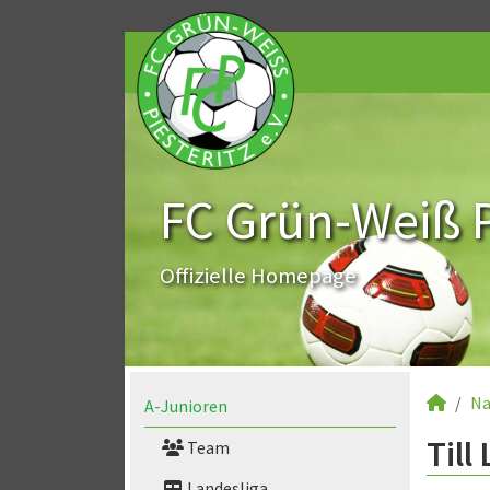
FC Grün-Weiß Pi
Offizielle Homepage
Na
A-Junioren
Till
Team
Landesliga