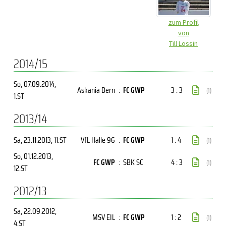
zum Profil
von
Till Lossin
2014/15
So, 07.09.2014
,
Askania Bern
:
FC GWP
3 : 3
(1)
1.ST
2013/14
Sa, 23.11.2013
, 11.ST
VfL Halle 96
:
FC GWP
1 : 4
(1)
So, 01.12.2013
,
FC GWP
:
SBK SC
4 : 3
(1)
12.ST
2012/13
Sa, 22.09.2012
,
MSV EIL
:
FC GWP
1 : 2
(1)
4.ST