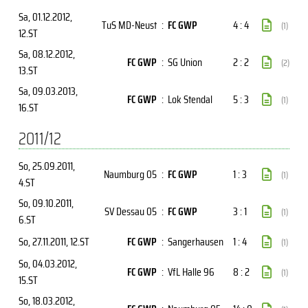
Sa, 01.12.2012
,
TuS MD-Neust
:
FC GWP
4 : 4
(1)
12.ST
Sa, 08.12.2012
,
FC GWP
:
SG Union
2 : 2
(2)
13.ST
Sa, 09.03.2013
,
FC GWP
:
Lok Stendal
5 : 3
(1)
16.ST
2011/12
So, 25.09.2011
,
Naumburg 05
:
FC GWP
1 : 3
(1)
4.ST
So, 09.10.2011
,
SV Dessau 05
:
FC GWP
3 : 1
(1)
6.ST
So, 27.11.2011
, 12.ST
FC GWP
:
Sangerhausen
1 : 4
(1)
So, 04.03.2012
,
FC GWP
:
VfL Halle 96
8 : 2
(1)
15.ST
So, 18.03.2012
,