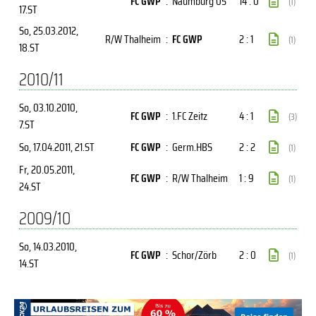
FC GWP
:
Naumburg 05
14 : 0
(1)
17.ST
So, 25.03.2012
,
R/W Thalheim
:
FC GWP
2 : 1
(1)
18.ST
2010/11
So, 03.10.2010
,
FC GWP
:
1.FC Zeitz
4 : 1
(3)
7.ST
So, 17.04.2011
, 21.ST
FC GWP
:
Germ.HBS
2 : 2
(1)
Fr, 20.05.2011
,
FC GWP
:
R/W Thalheim
1 : 9
(1)
24.ST
2009/10
So, 14.03.2010
,
FC GWP
:
Schor/Zörb
2 : 0
(1)
14.ST