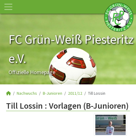
FC Grün-Weiß Piesteritz
e.V.
Offizielle Homepage
Nachwuchs
B-Junioren
2011/12
Till Lossin
Till Lossin : Vorlagen (B-Junioren)